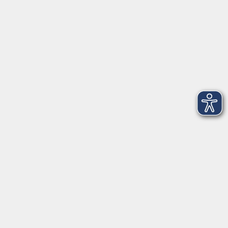
Telefon: 09971 8501-0
Fax: 09971 8501-30
Öffnungszeiten
VHS
Montag bis Donnerstag
08:00 - 12:00
13:00 - 16:00
Freitag
08:00 - 14:00
Anmeldung für
Deutschkurse und Prüfungen:
Dienstag bis Donnerstag:
8:00-13:00
14:00-16:00