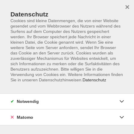
×
Datenschutz
Cookies sind kleine Datenmengen, die von einer Website
gesendet und vom Webbrowser des Nutzers während des
Surfens auf dem Computer des Nutzers gespeichert
Zum Hauptinhalt springen
werden. Ihr Browser speichert jede Nachricht in einer
kleinen Datei, die Cookie genannt wird. Wenn Sie eine
weitere Seite vom Server anfordern, sendet Ihr Browser
Der Kurs konnte nicht gefunden werden.
das Cookie an den Server zurück. Cookies wurden als
zuverlässiger Mechanismus für Websites entwickelt, um
sich Informationen zu merken oder die Surfaktivitäten des
Benutzers aufzuzeichnen. Bitte willigen Sie in die
Verwendung von Cookies ein. Weitere Informationen finden
Sie in unseren Datenschutzhinweisen.
Datenschutz
Barrierefreiheitserklärung
AGB
Datenschutzerklärung
Notwendig
Widerrufsbelehrung
Impressum
Matomo
Widerruf