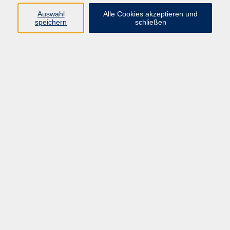
Auswahl
Alle Cookies akzeptieren und
Programm
speichern
schließen
Kultur & Gesellschaft
Kreatives & Freizeit
Gesundheit
Sprachen
Beruf
Meisterschule
Junge VHS
Internationale Projekte
Inhalte
Startseite