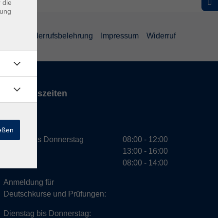
 die
dung
ärung
Widerrufsbelehrung
Impressum
Widerruf
Öffnungszeiten
VHS
ießen
Montag bis Donnerstag
08:00 - 12:00
13:00 - 16:00
Freitag
08:00 - 14:00
Anmeldung für
Deutschkurse und Prüfungen:
Dienstag bis Donnerstag: