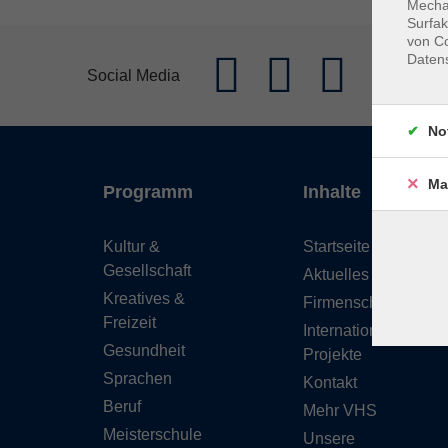
Mechan
Surfak
von Co
Daten
Social Media
No
Ma
Programm
Inhalte
Kultur &
Startseite
Gesellschaft
Aktuelles
Kreatives &
Firmenschulungen
Freizeit
Internationale
Gesundheit
Projekte
Sprachen
Kontakt
Beruf
Mehr VHS
Meisterschule
Unsere