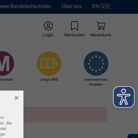
sere Berufsfachschulen
Über uns
EN 🇬🇧
Login
Merkzettel
Warenkorb
erschule
Junge VHS
Internationale
Projekte
×
rs
ei, die
ndet
ger