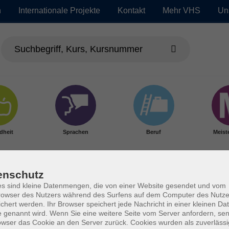
n
Internationale Projekte
Kontakt
Mehr VHS
Un
dheit
Sprachen
Beruf
Meist
enschutz
s sind kleine Datenmengen, die von einer Website gesendet und vom
owser des Nutzers während des Surfens auf dem Computer des Nutze
chert werden. Ihr Browser speichert jede Nachricht in einer kleinen Dat
 genannt wird. Wenn Sie eine weitere Seite vom Server anfordern, se
owser das Cookie an den Server zurück. Cookies wurden als zuverlässi