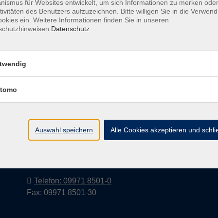
ismus für Websites entwickelt, um sich Informationen zu merken oder
tivitäten des Benutzers aufzuzeichnen. Bitte willigen Sie in die Verwen
okies ein. Weitere Informationen finden Sie in unseren
schutzhinweisen.
Datenschutz
Barrierefreiheitserklärung
AGB
Datenschutzerkl
twendig
tomo
Volkshochschule im Landkreis Cham
e.V.
Auswahl speichern
Alle Cookies akzeptieren und schl
Pfarrer-Seidl-Str. 1
93413 Cham
info@vhs-cham.de
Telefon: 09971 8501-0
Fax: 09971 8501-30