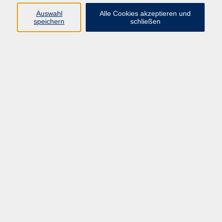
Auswahl
Alle Cookies akzeptieren und
Programm
speichern
schließen
Kultur & Gesellschaft
Kreatives & Freizeit
Gesundheit
Sprachen
Beruf
Meisterschule
Junge VHS
Internationale Projekte
Inhalte
Startseite