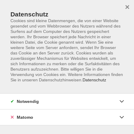
×
Datenschutz
Cookies sind kleine Datenmengen, die von einer Website
gesendet und vom Webbrowser des Nutzers während des
Surfens auf dem Computer des Nutzers gespeichert
Zum Hauptinhalt springen
werden. Ihr Browser speichert jede Nachricht in einer
kleinen Datei, die Cookie genannt wird. Wenn Sie eine
weitere Seite vom Server anfordern, sendet Ihr Browser
Der Kurs konnte nicht gefunden werden.
das Cookie an den Server zurück. Cookies wurden als
zuverlässiger Mechanismus für Websites entwickelt, um
sich Informationen zu merken oder die Surfaktivitäten des
Benutzers aufzuzeichnen. Bitte willigen Sie in die
Verwendung von Cookies ein. Weitere Informationen finden
Sie in unseren Datenschutzhinweisen.
Datenschutz
Barrierefreiheitserklärung
AGB
Datenschutzerklärung
Notwendig
Widerrufsbelehrung
Impressum
Matomo
Widerruf