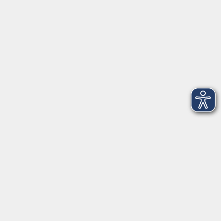
Telefon: 09971 8501-0
Fax: 09971 8501-30
Öffnungszeiten
VHS
Montag bis Donnerstag
08:00 - 12:00
13:00 - 16:00
Freitag
08:00 - 14:00
Anmeldung für
Deutschkurse und Prüfungen:
Dienstag bis Donnerstag:
8:00-13:00
14:00-16:00