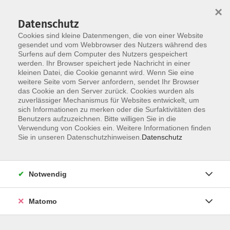
×
Datenschutz
Cookies sind kleine Datenmengen, die von einer Website
gesendet und vom Webbrowser des Nutzers während des
Surfens auf dem Computer des Nutzers gespeichert
Zum Hauptinhalt springen
werden. Ihr Browser speichert jede Nachricht in einer
kleinen Datei, die Cookie genannt wird. Wenn Sie eine
weitere Seite vom Server anfordern, sendet Ihr Browser
Der Kurs konnte nicht gefunden werden.
das Cookie an den Server zurück. Cookies wurden als
zuverlässiger Mechanismus für Websites entwickelt, um
sich Informationen zu merken oder die Surfaktivitäten des
Benutzers aufzuzeichnen. Bitte willigen Sie in die
Verwendung von Cookies ein. Weitere Informationen finden
Barrierefreiheitserklärung
Sie in unseren Datenschutzhinweisen.
Datenschutz
AGB
Datenschutzerklärung
Notwendig
Widerrufsbelehrung
Impressum
Matomo
Widerruf