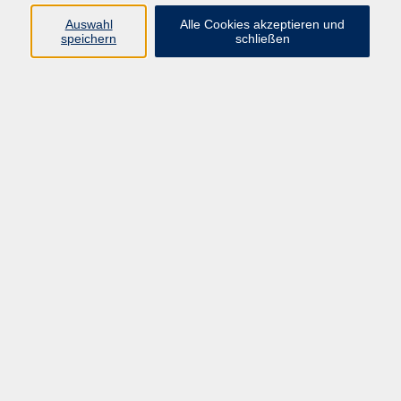
Auswahl
Alle Cookies akzeptieren und
Programm
speichern
schließen
Kultur & Gesellschaft
Kreatives & Freizeit
Gesundheit
Sprachen
Beruf
Meisterschule
Junge VHS
Internationale Projekte
Inhalte
Startseite