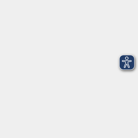
Telefon: 09971 8501-0
Fax: 09971 8501-30
Öffnungszeiten
VHS
Montag bis Donnerstag
08:00 - 12:00
13:00 - 16:00
Freitag
08:00 - 14:00
Anmeldung für
Deutschkurse und Prüfungen:
Dienstag bis Donnerstag:
8:00-13:00
14:00-16:00