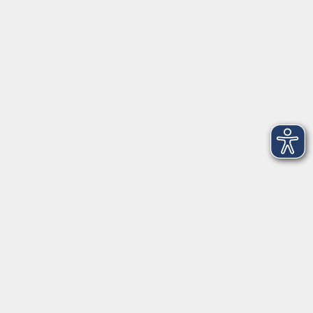
Telefon: 09971 8501-0
Fax: 09971 8501-30
Öffnungszeiten
VHS
Montag bis Donnerstag
08:00 - 12:00
13:00 - 16:00
Freitag
08:00 - 14:00
Anmeldung für
Deutschkurse und Prüfungen:
Dienstag bis Donnerstag:
8:00-13:00
14:00-16:00