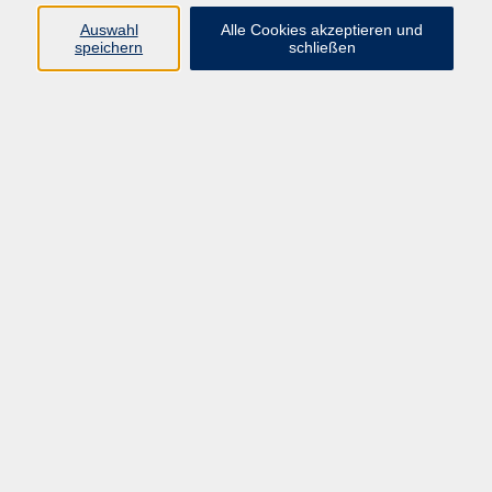
Auswahl
Alle Cookies akzeptieren und
Programm
speichern
schließen
Kultur & Gesellschaft
Kreatives & Freizeit
Gesundheit
Sprachen
Beruf
Meisterschule
Junge VHS
Internationale Projekte
Inhalte
Startseite