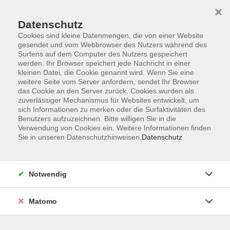
×
Datenschutz
Cookies sind kleine Datenmengen, die von einer Website
gesendet und vom Webbrowser des Nutzers während des
Surfens auf dem Computer des Nutzers gespeichert
Zum Hauptinhalt springen
werden. Ihr Browser speichert jede Nachricht in einer
kleinen Datei, die Cookie genannt wird. Wenn Sie eine
weitere Seite vom Server anfordern, sendet Ihr Browser
Der Kurs konnte nicht gefunden werden.
das Cookie an den Server zurück. Cookies wurden als
zuverlässiger Mechanismus für Websites entwickelt, um
sich Informationen zu merken oder die Surfaktivitäten des
Benutzers aufzuzeichnen. Bitte willigen Sie in die
Verwendung von Cookies ein. Weitere Informationen finden
Sie in unseren Datenschutzhinweisen.
Datenschutz
Barrierefreiheitserklärung
AGB
Datenschutzerklärung
Notwendig
Widerrufsbelehrung
Impressum
Matomo
Widerruf