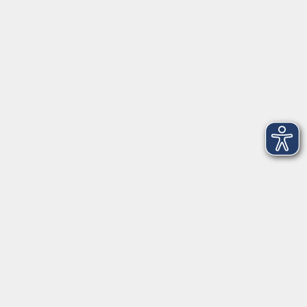
Telefon: 09971 8501-0
Fax: 09971 8501-30
Öffnungszeiten
VHS
Montag bis Donnerstag
08:00 - 12:00
13:00 - 16:00
Freitag
08:00 - 14:00
Anmeldung für
Deutschkurse und Prüfungen:
Dienstag bis Donnerstag:
8:00-13:00
14:00-16:00