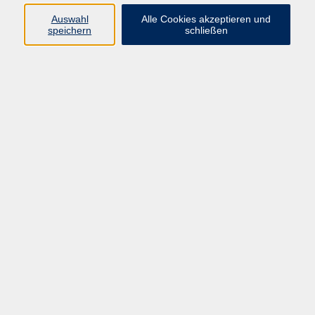
Auswahl
Alle Cookies akzeptieren und
Programm
speichern
schließen
Kultur & Gesellschaft
Kreatives & Freizeit
Gesundheit
Sprachen
Beruf
Meisterschule
Junge VHS
Internationale Projekte
Inhalte
Startseite