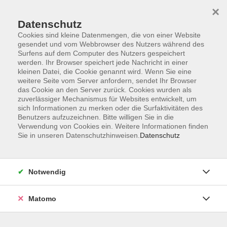
×
Datenschutz
Cookies sind kleine Datenmengen, die von einer Website
gesendet und vom Webbrowser des Nutzers während des
Surfens auf dem Computer des Nutzers gespeichert
Zum Hauptinhalt springen
werden. Ihr Browser speichert jede Nachricht in einer
kleinen Datei, die Cookie genannt wird. Wenn Sie eine
weitere Seite vom Server anfordern, sendet Ihr Browser
Der Kurs konnte nicht gefunden werden.
das Cookie an den Server zurück. Cookies wurden als
zuverlässiger Mechanismus für Websites entwickelt, um
sich Informationen zu merken oder die Surfaktivitäten des
Benutzers aufzuzeichnen. Bitte willigen Sie in die
Verwendung von Cookies ein. Weitere Informationen finden
Sie in unseren Datenschutzhinweisen.
Datenschutz
Barrierefreiheitserklärung
AGB
Datenschutzerklärung
Notwendig
Widerrufsbelehrung
Impressum
Matomo
Widerruf