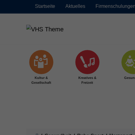
Startseite
Aktuelles
Firmenschulunge
Zum Hauptinhalt springen
Kultur &
Kreatives &
Gesun
Gesellschaft
Freizeit
Sie sind hier: