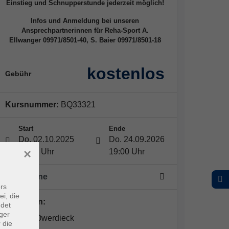
Einstieg und Schnupperstunde jederzeit möglich!
Infos und Anmeldung bei unseren
Ansprechpartnerinnen für Reha-Sport A.
Ellwanger 09971/8501-40, S. Baier 09971/8501-18
kostenlos
Gebühr
Kursnummer:
BQ33321
Start
Ende
Do. 02.10.2025
Do. 24.09.2026
×
18:00 Uhr
19:00 Uhr
52 Termine
rs
ei, die
Dozent*in:
ndet
ger
Dr. Jörg Owerdieck
 die