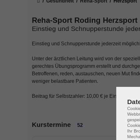
Gesundheit
Reha-Sport
Herzsport
Reha-Sport Roding Herzsport
Einstieg und Schnupperstunde jeder
Einstieg und Schnupperstunde jederzeit möglich
Unter der ärztlichen Leitung wird von der spezie
gerechtes Übungsprogramm erstellt und durchgefü
Betroffenen, reden, austauschen, neuen Mut find
weniger belastbare Patienten.
Beitrag für Selbstzahler: 10,00 € je Einheit
Dat
Cookie
Webbr
gespei
Kurstermine
52
Cookie
Ihr Br
Mechan