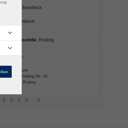
dung
Daniela Owerdieck
Lars Owerdieck
Geschäftsstelle:
Roding
Turnraum
Turnraum
ießen
Adolf-Kolping-Str. 16
93426 Roding