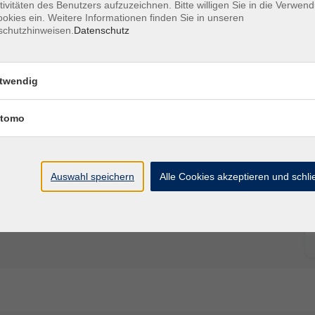
tivitäten des Benutzers aufzuzeichnen. Bitte willigen Sie in die Verwen
Ort / Raum
okies ein. Weitere Informationen finden Sie in unseren
schutzhinweisen.
Datenschutz
 – 19:00 Uhr
Turnraum
twendig
 – 19:00 Uhr
Turnraum
tomo
 – 19:00 Uhr
Turnraum
Auswahl speichern
Alle Cookies akzeptieren und schl
:00 – 19:00 Uhr
Turnraum