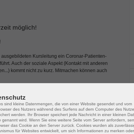
zeit möglich!
!
ll ausgebildeten Kursleitung ein Coronar-Patienten-
hrt. Auch der soziale Aspekt (Kontakt mit anderen
en...) kommt nicht zu kurz. Mitmachen können auch
enschutz
s sind kleine Datenmengen, die von einer Website gesendet und vom
owser des Nutzers während des Surfens auf dem Computer des Nutze
chert werden. Ihr Browser speichert jede Nachricht in einer kleinen Dat
 genannt wird. Wenn Sie eine weitere Seite vom Server anfordern, se
owser das Cookie an den Server zurück. Cookies wurden als zuverlässi
ismus für Websites entwickelt, um sich Informationen zu merken oder