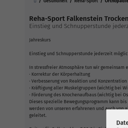
Gesundheit
Reha-Sport
Orthopädi
Reha-Sport Falkenstein Trocke
Einstieg und Schnupperstunde jederz
Jahreskurs
Einstieg und Schnupperstunde jederzeit möglic
In stressfreier Atmosphäre tun wir gemeinsam et
· Korrektur der Körperhaltung
· Verbesserung von Reaktion und Konzentration
· Kräftigung aller Muskelgruppen (wichtig bei 
· Förderung des Knochenaufbaus (wichtig bei O
Dieses spezielle Bewegungsprogramm kann bis 
werden von unseren erfahrenen und auch von a
geleitet.
Dat