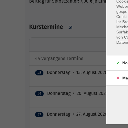
Beitrag für Selbstzahler: 7,00 € je Einheit
Cookie
Webbr
gespei
Cookie
Ihr Br
Kurstermine
51
Mechan
Surfak
von Co
Daten
44 vergangene Termine
No
Donnerstag
•
13. August 2026
•
18:00 –
45
Ma
Donnerstag
•
20. August 2026
•
18:00 –
46
Donnerstag
•
27. August 2026
•
18:00 –
47