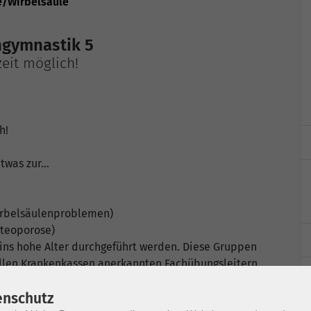
e/Wirbelsäule
ngymnastik 5
eit möglich!
h!
was zur...
Wirbelsäulenproblemen)
steoporose)
ins hohe Alter durchgeführt werden. Diese Gruppen
llen Krankenkassen anerkannten Fachübungsleitern
enschutz