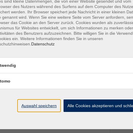
s sind kleine Datenmengen, die von einer Website gesendet und vom
owser des Nutzers während des Surfens auf dem Computer des Nutze
chert werden. Ihr Browser speichert jede Nachricht in einer kleinen Dat
 genannt wird. Wenn Sie eine weitere Seite vom Server anfordern, se
owser das Cookie an den Server zurück. Cookies wurden als zuverlässi
ismus für Websites entwickelt, um sich Informationen zu merken oder
tivitäten des Benutzers aufzuzeichnen. Bitte willigen Sie in die Verwen
okies ein. Weitere Informationen finden Sie in unseren
schutzhinweisen.
Datenschutz
Ort / Raum
twendig
 19:00 Uhr
Volksschule,
tomo
Mehrzweckraum
 19:00 Uhr
Volksschule,
Mehrzweckraum
Auswahl speichern
Alle Cookies akzeptieren und schl
 19:00 Uhr
Volksschule,
Mehrzweckraum