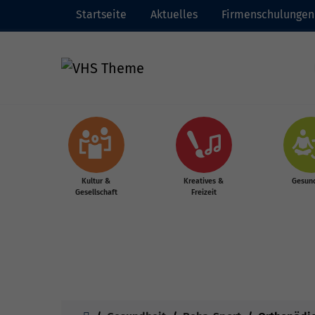
Startseite
Aktuelles
Firmenschulungen
Zum Hauptinhalt springen
Kultur &
Kreatives &
Gesund
Gesellschaft
Freizeit
Sie sind hier: