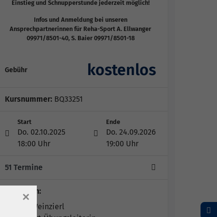
Einstieg und Schnupperstunde jederzeit möglich!
Infos und Anmeldung bei unseren
Ansprechpartnerinnen für Reha-Sport A. Ellwanger
09971/8501-40, S. Baier 09971/8501-18
kostenlos
Gebühr
Kursnummer:
BQ33251
Start
Ende
Do. 02.10.2025
Do. 24.09.2026
18:00 Uhr
19:00 Uhr
51 Termine
Dozent*in:
×
Kerstin Weinzierl