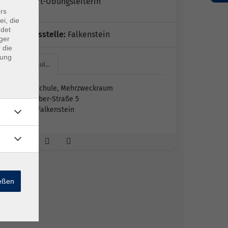
Rehasport-Übungsleiterin
rs
ei, die
ndet
Geschäftsstelle:
Falkenstein
ger
 die
dung
Volksschul…
Volksschule, Mehrzweckraum
Dr.-Färber-Straße 5
93167 Falkenstein
ießen