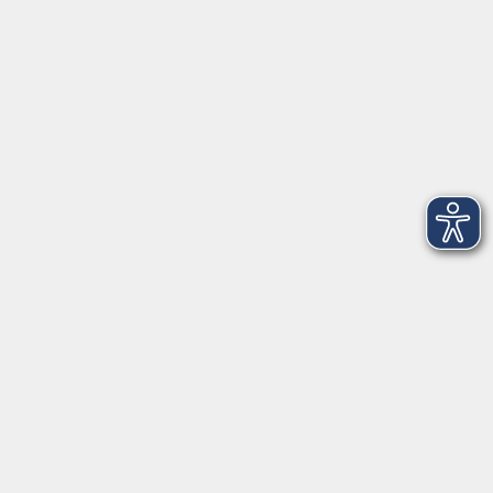
Telefon: 09971 8501-0
Fax: 09971 8501-30
Öffnungszeiten
VHS
Montag bis Donnerstag
08:00 - 12:00
13:00 - 16:00
Freitag
08:00 - 14:00
Anmeldung für
Deutschkurse und Prüfungen:
Dienstag bis Donnerstag:
8:00-13:00
14:00-16:00