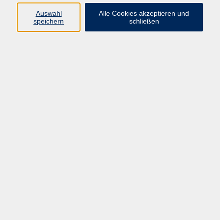
Auswahl
Alle Cookies akzeptieren und
Programm
speichern
schließen
Kultur & Gesellschaft
Kreatives & Freizeit
Gesundheit
Sprachen
Beruf
Meisterschule
Junge VHS
Internationale Projekte
Inhalte
Startseite