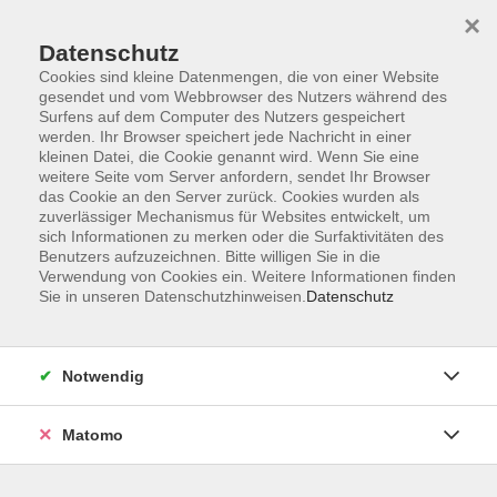
×
Datenschutz
Cookies sind kleine Datenmengen, die von einer Website
gesendet und vom Webbrowser des Nutzers während des
Surfens auf dem Computer des Nutzers gespeichert
Zum Hauptinhalt springen
werden. Ihr Browser speichert jede Nachricht in einer
kleinen Datei, die Cookie genannt wird. Wenn Sie eine
weitere Seite vom Server anfordern, sendet Ihr Browser
Der Kurs konnte nicht gefunden werden.
das Cookie an den Server zurück. Cookies wurden als
zuverlässiger Mechanismus für Websites entwickelt, um
sich Informationen zu merken oder die Surfaktivitäten des
Benutzers aufzuzeichnen. Bitte willigen Sie in die
Verwendung von Cookies ein. Weitere Informationen finden
Sie in unseren Datenschutzhinweisen.
Datenschutz
Barrierefreiheitserklärung
AGB
Datenschutzerklärung
Notwendig
Widerrufsbelehrung
Impressum
Matomo
Widerruf