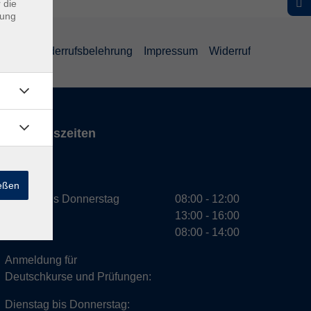
 die
dung
ärung
Widerrufsbelehrung
Impressum
Widerruf
Öffnungszeiten
VHS
ießen
Montag bis Donnerstag
08:00 - 12:00
13:00 - 16:00
Freitag
08:00 - 14:00
Anmeldung für
Deutschkurse und Prüfungen:
Dienstag bis Donnerstag: