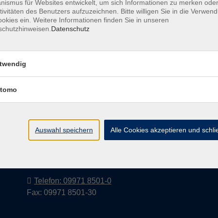
ismus für Websites entwickelt, um sich Informationen zu merken oder
tivitäten des Benutzers aufzuzeichnen. Bitte willigen Sie in die Verwen
okies ein. Weitere Informationen finden Sie in unseren
schutzhinweisen.
Datenschutz
Barrierefreiheitserklärung
AGB
Datenschutzerkl
twendig
tomo
Volkshochschule im Landkreis Cham
e.V.
Auswahl speichern
Alle Cookies akzeptieren und schl
Pfarrer-Seidl-Str. 1
93413 Cham
info@vhs-cham.de
Telefon: 09971 8501-0
Fax: 09971 8501-30