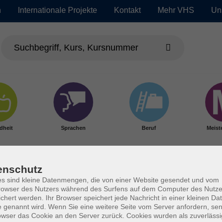
n
Internationale Projekte
Kontakt
Mehr VHS
Un
dheit
Sprachen
Beruf
Meist
enschutz
s sind kleine Datenmengen, die von einer Website gesendet und vom
owser des Nutzers während des Surfens auf dem Computer des Nutze
chert werden. Ihr Browser speichert jede Nachricht in einer kleinen Dat
 genannt wird. Wenn Sie eine weitere Seite vom Server anfordern, se
owser das Cookie an den Server zurück. Cookies wurden als zuverlässi