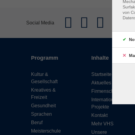
Mechan
Surfak
von Co
Daten
Social Media
No
Ma
Programm
Inhalte
Kultur &
Startseite
Gesellschaft
Aktuelles
Kreatives &
Firmenschulungen
Freizeit
Internationale
Gesundheit
Projekte
Sprachen
Kontakt
Beruf
Mehr VHS
Meisterschule
Unsere