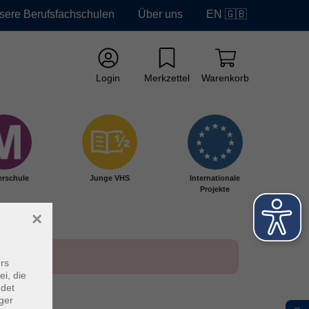
sere Berufsfachschulen
Über uns
EN 🇬🇧
Login
Merkzettel
Warenkorb
erschule
Junge VHS
Internationale
Projekte
×
rs
ei, die
ndet
ger