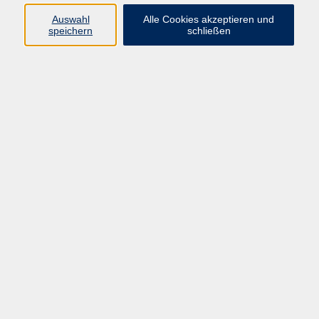
Auswahl
Alle Cookies akzeptieren und
Programm
speichern
schließen
Kultur & Gesellschaft
Kreatives & Freizeit
Gesundheit
Sprachen
Beruf
Meisterschule
Junge VHS
Internationale Projekte
Inhalte
Startseite