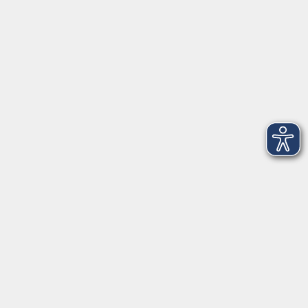
Telefon: 09971 8501-0
Fax: 09971 8501-30
Öffnungszeiten
VHS
Montag bis Donnerstag
08:00 - 12:00
13:00 - 16:00
Freitag
08:00 - 14:00
Anmeldung für
Deutschkurse und Prüfungen:
Dienstag bis Donnerstag:
8:00-13:00
14:00-16:00