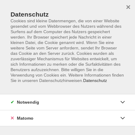
×
Datenschutz
Cookies sind kleine Datenmengen, die von einer Website
gesendet und vom Webbrowser des Nutzers während des
Surfens auf dem Computer des Nutzers gespeichert
Zum Hauptinhalt springen
werden. Ihr Browser speichert jede Nachricht in einer
kleinen Datei, die Cookie genannt wird. Wenn Sie eine
weitere Seite vom Server anfordern, sendet Ihr Browser
Der Kurs konnte nicht gefunden werden.
das Cookie an den Server zurück. Cookies wurden als
zuverlässiger Mechanismus für Websites entwickelt, um
sich Informationen zu merken oder die Surfaktivitäten des
Benutzers aufzuzeichnen. Bitte willigen Sie in die
Verwendung von Cookies ein. Weitere Informationen finden
Sie in unseren Datenschutzhinweisen.
Datenschutz
Barrierefreiheitserklärung
AGB
Datenschutzerklärung
Notwendig
Widerrufsbelehrung
Impressum
Matomo
Widerruf