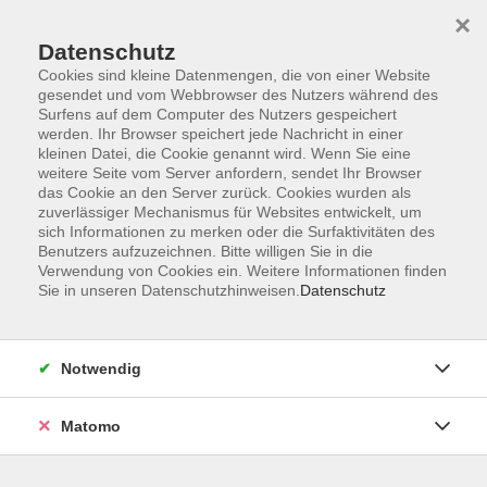
×
Datenschutz
Cookies sind kleine Datenmengen, die von einer Website
gesendet und vom Webbrowser des Nutzers während des
Surfens auf dem Computer des Nutzers gespeichert
Zum Hauptinhalt springen
werden. Ihr Browser speichert jede Nachricht in einer
kleinen Datei, die Cookie genannt wird. Wenn Sie eine
weitere Seite vom Server anfordern, sendet Ihr Browser
Der Kurs konnte nicht gefunden werden.
das Cookie an den Server zurück. Cookies wurden als
zuverlässiger Mechanismus für Websites entwickelt, um
sich Informationen zu merken oder die Surfaktivitäten des
Benutzers aufzuzeichnen. Bitte willigen Sie in die
Verwendung von Cookies ein. Weitere Informationen finden
Sie in unseren Datenschutzhinweisen.
Datenschutz
Barrierefreiheitserklärung
AGB
Datenschutzerklärung
Notwendig
Widerrufsbelehrung
Impressum
Matomo
Widerruf