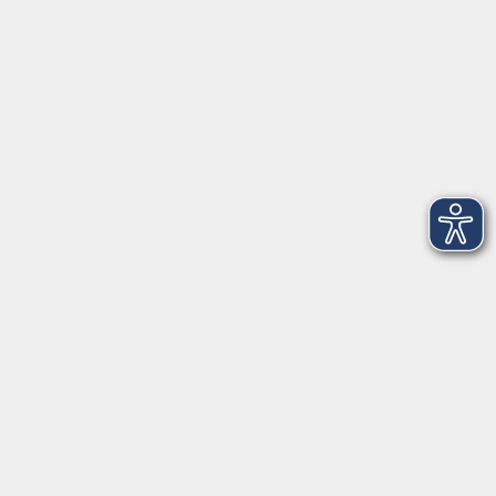
Telefon: 09971 8501-0
Fax: 09971 8501-30
Öffnungszeiten
VHS
Montag bis Donnerstag
08:00 - 12:00
13:00 - 16:00
Freitag
08:00 - 14:00
Anmeldung für
Deutschkurse und Prüfungen:
Dienstag bis Donnerstag:
8:00-13:00
14:00-16:00