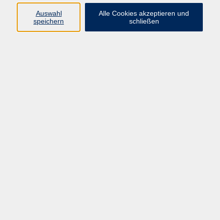
Auswahl
Alle Cookies akzeptieren und
Programm
speichern
schließen
Kultur & Gesellschaft
Kreatives & Freizeit
Gesundheit
Sprachen
Beruf
Meisterschule
Junge VHS
Internationale Projekte
Inhalte
Startseite