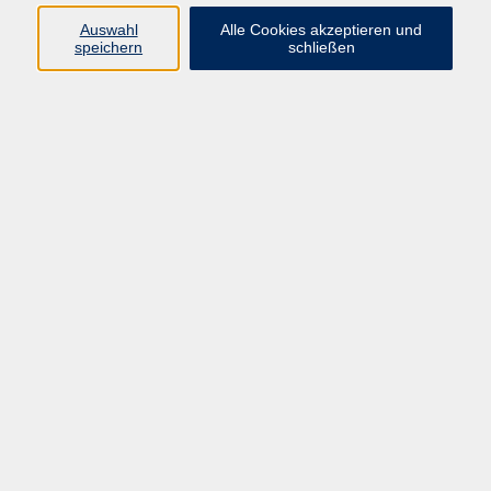
Auswahl
Alle Cookies akzeptieren und
Programm
speichern
schließen
Kultur & Gesellschaft
Kreatives & Freizeit
Gesundheit
Sprachen
Beruf
Meisterschule
Junge VHS
Internationale Projekte
Inhalte
Startseite