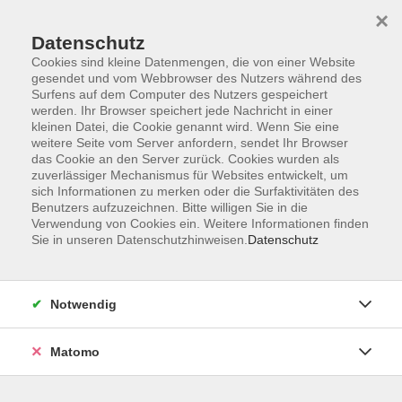
×
Datenschutz
Cookies sind kleine Datenmengen, die von einer Website
gesendet und vom Webbrowser des Nutzers während des
Surfens auf dem Computer des Nutzers gespeichert
Zum Hauptinhalt springen
werden. Ihr Browser speichert jede Nachricht in einer
kleinen Datei, die Cookie genannt wird. Wenn Sie eine
weitere Seite vom Server anfordern, sendet Ihr Browser
Der Kurs konnte nicht gefunden werden.
das Cookie an den Server zurück. Cookies wurden als
zuverlässiger Mechanismus für Websites entwickelt, um
sich Informationen zu merken oder die Surfaktivitäten des
Benutzers aufzuzeichnen. Bitte willigen Sie in die
Verwendung von Cookies ein. Weitere Informationen finden
Sie in unseren Datenschutzhinweisen.
Datenschutz
Barrierefreiheitserklärung
AGB
Datenschutzerklärung
Notwendig
Widerrufsbelehrung
Impressum
Matomo
Widerruf