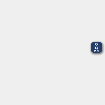
Telefon: 09971 8501-0
Fax: 09971 8501-30
Öffnungszeiten
VHS
Montag bis Donnerstag
08:00 - 12:00
13:00 - 16:00
Freitag
08:00 - 14:00
Anmeldung für
Deutschkurse und Prüfungen:
Dienstag bis Donnerstag:
8:00-13:00
14:00-16:00