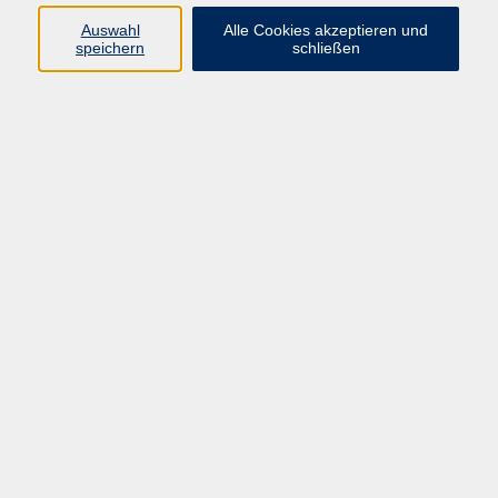
Auswahl
Alle Cookies akzeptieren und
Programm
speichern
schließen
Kultur & Gesellschaft
Kreatives & Freizeit
Gesundheit
Sprachen
Beruf
Meisterschule
Junge VHS
Internationale Projekte
Inhalte
Startseite