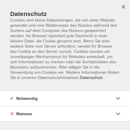
×
Datenschutz
Cookies sind kleine Datenmengen, die von einer Website
gesendet und vom Webbrowser des Nutzers während des
Surfens auf dem Computer des Nutzers gespeichert
Zum Hauptinhalt springen
werden. Ihr Browser speichert jede Nachricht in einer
kleinen Datei, die Cookie genannt wird. Wenn Sie eine
weitere Seite vom Server anfordern, sendet Ihr Browser
Der Kurs konnte nicht gefunden werden.
das Cookie an den Server zurück. Cookies wurden als
zuverlässiger Mechanismus für Websites entwickelt, um
sich Informationen zu merken oder die Surfaktivitäten des
Benutzers aufzuzeichnen. Bitte willigen Sie in die
Verwendung von Cookies ein. Weitere Informationen finden
Sie in unseren Datenschutzhinweisen.
Datenschutz
Barrierefreiheitserklärung
AGB
Datenschutzerklärung
Notwendig
Widerrufsbelehrung
Impressum
Matomo
Widerruf