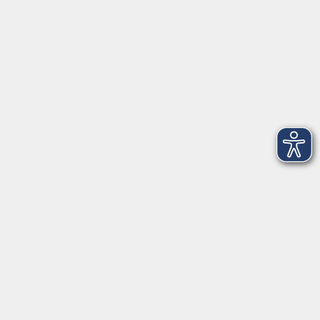
Telefon: 09971 8501-0
Fax: 09971 8501-30
Öffnungszeiten
VHS
Montag bis Donnerstag
08:00 - 12:00
13:00 - 16:00
Freitag
08:00 - 14:00
Anmeldung für
Deutschkurse und Prüfungen:
Dienstag bis Donnerstag:
8:00-13:00
14:00-16:00