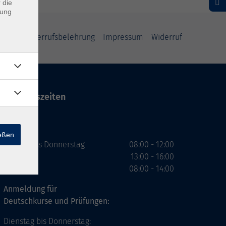
 die
dung
rung
Widerrufsbelehrung
Impressum
Widerruf
Öffnungszeiten
VHS
ießen
Montag bis Donnerstag
08:00 - 12:00
13:00 - 16:00
Freitag
08:00 - 14:00
Anmeldung für
Deutschkurse und Prüfungen:
Dienstag bis Donnerstag: