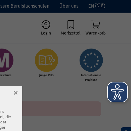
sere Berufsfachschulen
Über uns
EN 🇬🇧
Login
Merkzettel
Warenkorb
erschule
Junge VHS
Internationale
Projekte
×
rs
ei, die
ndet
ger