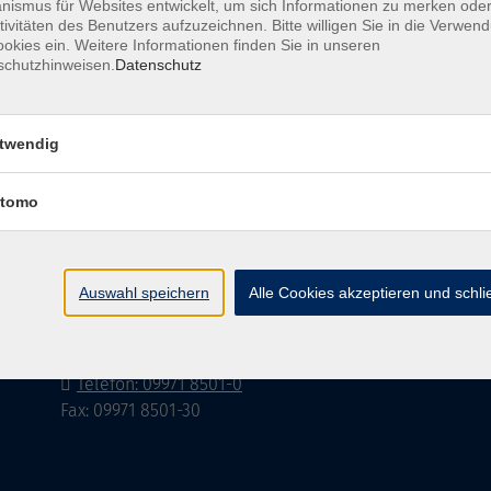
ismus für Websites entwickelt, um sich Informationen zu merken oder
tivitäten des Benutzers aufzuzeichnen. Bitte willigen Sie in die Verwen
okies ein. Weitere Informationen finden Sie in unseren
schutzhinweisen.
Datenschutz
Barrierefreiheitserklärung
AGB
Datenschutzerklä
twendig
tomo
Volkshochschule im Landkreis Cham e.V.
Pfarrer-Seidl-Str. 1
Auswahl speichern
Alle Cookies akzeptieren und schl
93413 Cham
info@vhs-cham.de
Telefon: 09971 8501-0
Fax: 09971 8501-30