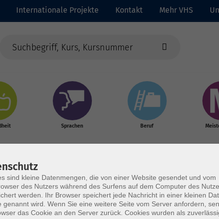
Internationale Projekte
Kontakt
Mehr VHS
Un
heit
Sprachen
Beruf
Meist
enschutz
s sind kleine Datenmengen, die von einer Website gesendet und vom
owser des Nutzers während des Surfens auf dem Computer des Nutze
chert werden. Ihr Browser speichert jede Nachricht in einer kleinen Dat
 genannt wird. Wenn Sie eine weitere Seite vom Server anfordern, se
owser das Cookie an den Server zurück. Cookies wurden als zuverlässi