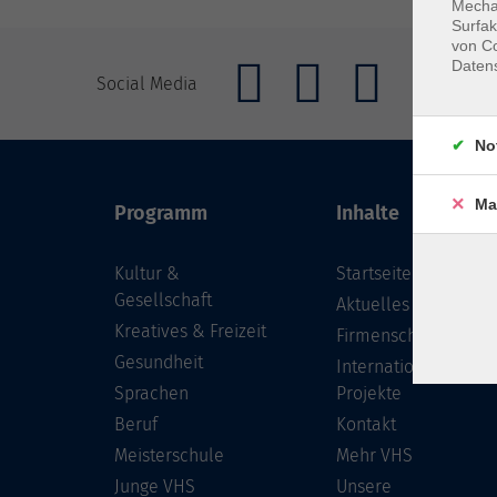
Mechan
Surfak
von Co
Daten
Social Media
No
Ma
Programm
Inhalte
Kultur &
Startseite
Gesellschaft
Aktuelles
Kreatives & Freizeit
Firmenschulungen
Gesundheit
Internationale
Sprachen
Projekte
Beruf
Kontakt
Meisterschule
Mehr VHS
Junge VHS
Unsere