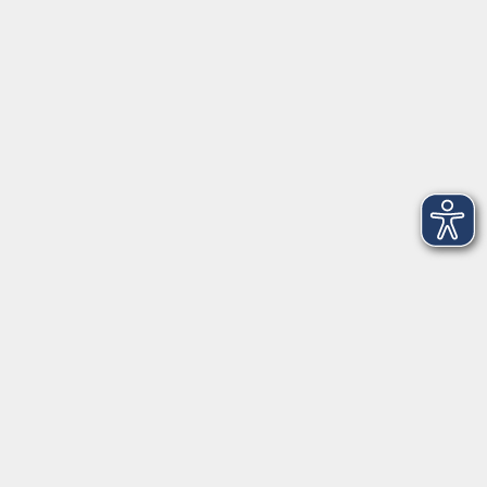
Telefon: 09971 8501-0
Fax: 09971 8501-30
Öffnungszeiten
VHS
Montag bis Donnerstag
08:00 - 12:00
13:00 - 16:00
Freitag
08:00 - 14:00
Anmeldung für
Deutschkurse und Prüfungen:
Dienstag bis Donnerstag:
8:00-13:00
14:00-16:00