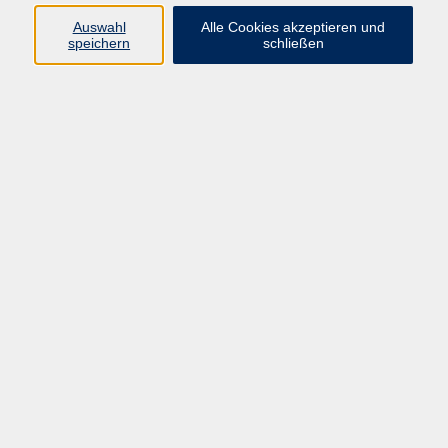
Auswahl
Alle Cookies akzeptieren und
Programm
speichern
schließen
Kultur & Gesellschaft
Kreatives & Freizeit
Gesundheit
Sprachen
Beruf
Meisterschule
Junge VHS
Internationale Projekte
Inhalte
Startseite