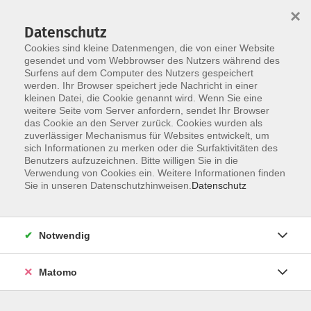
×
Datenschutz
Cookies sind kleine Datenmengen, die von einer Website
gesendet und vom Webbrowser des Nutzers während des
Surfens auf dem Computer des Nutzers gespeichert
Zum Hauptinhalt springen
werden. Ihr Browser speichert jede Nachricht in einer
kleinen Datei, die Cookie genannt wird. Wenn Sie eine
weitere Seite vom Server anfordern, sendet Ihr Browser
Der Kurs konnte nicht gefunden werden.
das Cookie an den Server zurück. Cookies wurden als
zuverlässiger Mechanismus für Websites entwickelt, um
sich Informationen zu merken oder die Surfaktivitäten des
Benutzers aufzuzeichnen. Bitte willigen Sie in die
Verwendung von Cookies ein. Weitere Informationen finden
Barrierefreiheitserklärung
Sie in unseren Datenschutzhinweisen.
Datenschutz
AGB
Datenschutzerklärung
Notwendig
Widerrufsbelehrung
Impressum
Matomo
Widerruf