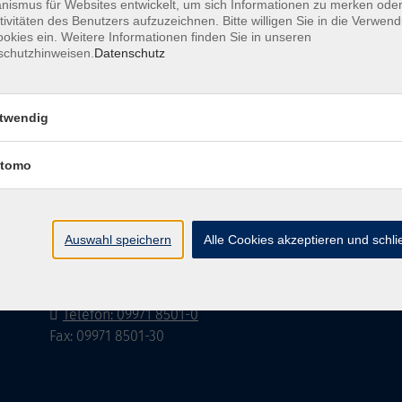
ismus für Websites entwickelt, um sich Informationen zu merken oder
tivitäten des Benutzers aufzuzeichnen. Bitte willigen Sie in die Verwen
okies ein. Weitere Informationen finden Sie in unseren
schutzhinweisen.
Datenschutz
Barrierefreiheitserklärung
AGB
Datenschutzerklä
twendig
tomo
Volkshochschule im Landkreis Cham e.V.
Pfarrer-Seidl-Str. 1
Auswahl speichern
Alle Cookies akzeptieren und schl
93413 Cham
info@vhs-cham.de
Telefon: 09971 8501-0
Fax: 09971 8501-30