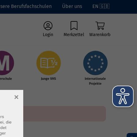
sere Berufsfachschulen
Über uns
EN 🇬🇧
Login
Merkzettel
Warenkorb
erschule
Junge VHS
Internationale
Projekte
×
rs
ei, die
ndet
ger