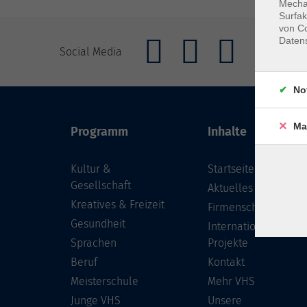
Mechan
Surfak
von Co
Daten
Social Media
No
Ma
Programm
Inhalte
Kultur &
Startseite
Gesellschaft
Aktuelles
Kreatives & Freizeit
Firmenschulungen
Gesundheit
Internationale
Sprachen
Projekte
Beruf
Kontakt
Meisterschule
Mehr VHS
Junge VHS
Unsere