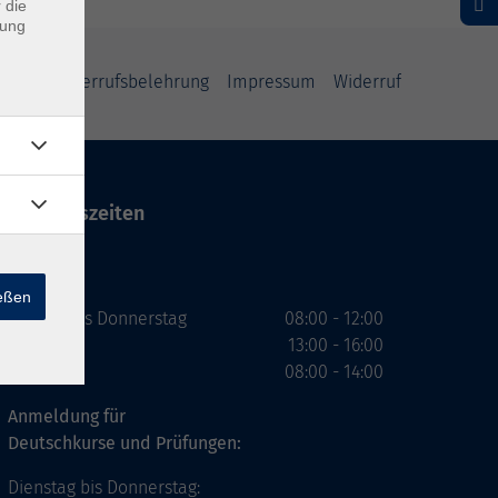
 die
dung
rung
Widerrufsbelehrung
Impressum
Widerruf
Öffnungszeiten
VHS
ießen
Montag bis Donnerstag
08:00 - 12:00
13:00 - 16:00
Freitag
08:00 - 14:00
Anmeldung für
Deutschkurse und Prüfungen:
Dienstag bis Donnerstag: