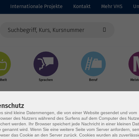
Internationale Projekte
Kontakt
Mehr VHS
Un
heit
Sprachen
Beruf
Meist
enschutz
s sind kleine Datenmengen, die von einer Website gesendet und vom
owser des Nutzers während des Surfens auf dem Computer des Nutze
chert werden. Ihr Browser speichert jede Nachricht in einer kleinen Dat
 genannt wird. Wenn Sie eine weitere Seite vom Server anfordern, se
owser das Cookie an den Server zurück. Cookies wurden als zuverlässi