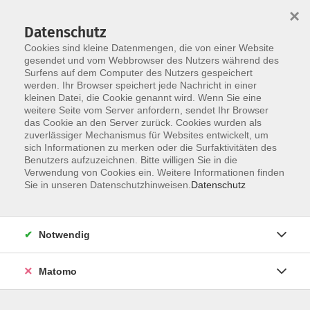
×
Datenschutz
Cookies sind kleine Datenmengen, die von einer Website
gesendet und vom Webbrowser des Nutzers während des
Surfens auf dem Computer des Nutzers gespeichert
Zum Hauptinhalt springen
werden. Ihr Browser speichert jede Nachricht in einer
kleinen Datei, die Cookie genannt wird. Wenn Sie eine
weitere Seite vom Server anfordern, sendet Ihr Browser
Der Kurs konnte nicht gefunden werden.
das Cookie an den Server zurück. Cookies wurden als
zuverlässiger Mechanismus für Websites entwickelt, um
sich Informationen zu merken oder die Surfaktivitäten des
Benutzers aufzuzeichnen. Bitte willigen Sie in die
Verwendung von Cookies ein. Weitere Informationen finden
Barrierefreiheitserklärung
Sie in unseren Datenschutzhinweisen.
Datenschutz
AGB
Datenschutzerklärung
Notwendig
Widerrufsbelehrung
Impressum
Matomo
Widerruf