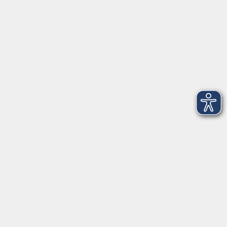
Telefon: 09971 8501-0
Fax: 09971 8501-30
Öffnungszeiten
VHS
Montag bis Donnerstag
08:00 - 12:00
13:00 - 16:00
Freitag
08:00 - 14:00
Anmeldung für
Deutschkurse und Prüfungen:
Dienstag bis Donnerstag:
8:00-13:00
14:00-16:00