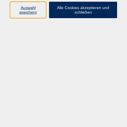
Auswahl
Alle Cookies akzeptieren und
Programm
speichern
schließen
Kultur & Gesellschaft
Kreatives & Freizeit
Gesundheit
Sprachen
Beruf
Meisterschule
Junge VHS
Internationale Projekte
Inhalte
Startseite