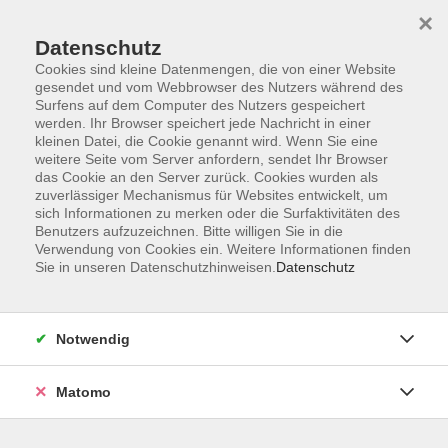
×
Datenschutz
Cookies sind kleine Datenmengen, die von einer Website
gesendet und vom Webbrowser des Nutzers während des
Surfens auf dem Computer des Nutzers gespeichert
Zum Hauptinhalt springen
werden. Ihr Browser speichert jede Nachricht in einer
kleinen Datei, die Cookie genannt wird. Wenn Sie eine
weitere Seite vom Server anfordern, sendet Ihr Browser
Der Kurs konnte nicht gefunden werden.
das Cookie an den Server zurück. Cookies wurden als
zuverlässiger Mechanismus für Websites entwickelt, um
sich Informationen zu merken oder die Surfaktivitäten des
Benutzers aufzuzeichnen. Bitte willigen Sie in die
Verwendung von Cookies ein. Weitere Informationen finden
Sie in unseren Datenschutzhinweisen.
Datenschutz
Barrierefreiheitserklärung
AGB
Datenschutzerklärung
Notwendig
Widerrufsbelehrung
Impressum
Matomo
Widerruf