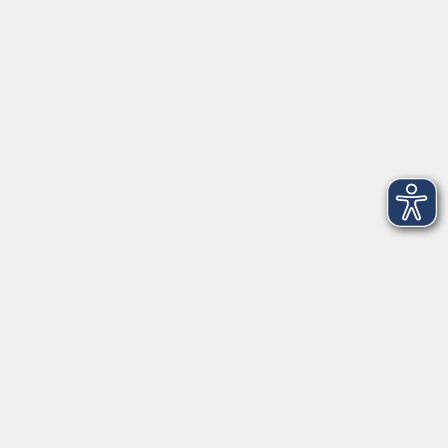
Telefon: 09971 8501-0
Fax: 09971 8501-30
Öffnungszeiten
VHS
Montag bis Donnerstag
08:00 - 12:00
13:00 - 16:00
Freitag
08:00 - 14:00
Anmeldung für
Deutschkurse und Prüfungen:
Dienstag bis Donnerstag:
8:00-13:00
14:00-16:00