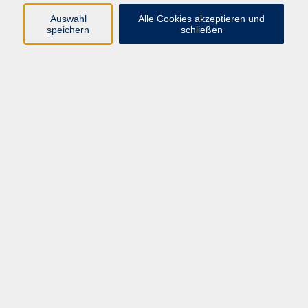
Auswahl
Alle Cookies akzeptieren und
Programm
speichern
schließen
Kultur & Gesellschaft
Kreatives & Freizeit
Gesundheit
Sprachen
Beruf
Meisterschule
Junge VHS
Internationale Projekte
Inhalte
Startseite