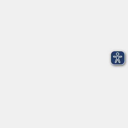
Telefon: 09971 8501-0
Fax: 09971 8501-30
Öffnungszeiten
VHS
Montag bis Donnerstag
08:00 - 12:00
13:00 - 16:00
Freitag
08:00 - 14:00
Anmeldung für
Deutschkurse und Prüfungen:
Dienstag bis Donnerstag:
8:00-13:00
14:00-16:00