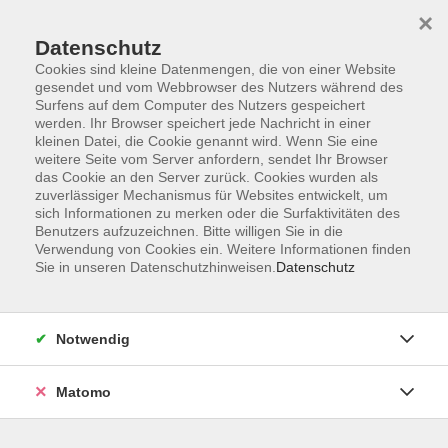
×
Datenschutz
Cookies sind kleine Datenmengen, die von einer Website
gesendet und vom Webbrowser des Nutzers während des
Surfens auf dem Computer des Nutzers gespeichert
Zum Hauptinhalt springen
werden. Ihr Browser speichert jede Nachricht in einer
kleinen Datei, die Cookie genannt wird. Wenn Sie eine
weitere Seite vom Server anfordern, sendet Ihr Browser
Der Kurs konnte nicht gefunden werden.
das Cookie an den Server zurück. Cookies wurden als
zuverlässiger Mechanismus für Websites entwickelt, um
sich Informationen zu merken oder die Surfaktivitäten des
Benutzers aufzuzeichnen. Bitte willigen Sie in die
Verwendung von Cookies ein. Weitere Informationen finden
Sie in unseren Datenschutzhinweisen.
Datenschutz
Barrierefreiheitserklärung
AGB
Datenschutzerklärung
Notwendig
Widerrufsbelehrung
Impressum
Matomo
Widerruf