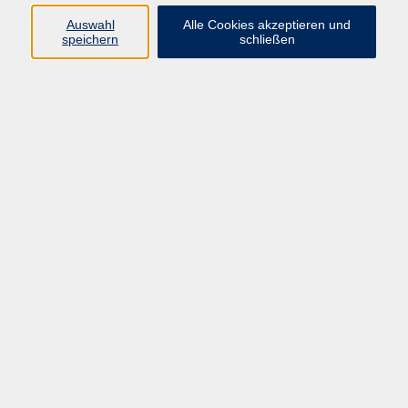
Auswahl
Alle Cookies akzeptieren und
Programm
speichern
schließen
Kultur & Gesellschaft
Kreatives & Freizeit
Gesundheit
Sprachen
Beruf
Meisterschule
Junge VHS
Internationale Projekte
Inhalte
Startseite