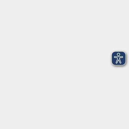
Telefon: 09971 8501-0
Fax: 09971 8501-30
Öffnungszeiten
VHS
Montag bis Donnerstag
08:00 - 12:00
13:00 - 16:00
Freitag
08:00 - 14:00
Anmeldung für
Deutschkurse und Prüfungen:
Dienstag bis Donnerstag:
8:00-13:00
14:00-16:00