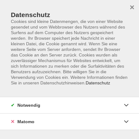
×
Datenschutz
Cookies sind kleine Datenmengen, die von einer Website
gesendet und vom Webbrowser des Nutzers während des
Surfens auf dem Computer des Nutzers gespeichert
Zum Hauptinhalt springen
werden. Ihr Browser speichert jede Nachricht in einer
kleinen Datei, die Cookie genannt wird. Wenn Sie eine
weitere Seite vom Server anfordern, sendet Ihr Browser
Der Kurs konnte nicht gefunden werden.
das Cookie an den Server zurück. Cookies wurden als
zuverlässiger Mechanismus für Websites entwickelt, um
sich Informationen zu merken oder die Surfaktivitäten des
Benutzers aufzuzeichnen. Bitte willigen Sie in die
Verwendung von Cookies ein. Weitere Informationen finden
Sie in unseren Datenschutzhinweisen.
Datenschutz
Barrierefreiheitserklärung
AGB
Datenschutzerklärung
Notwendig
Widerrufsbelehrung
Impressum
Matomo
Widerruf