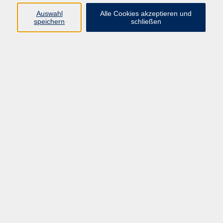
Auswahl
Alle Cookies akzeptieren und
Programm
speichern
schließen
Kultur & Gesellschaft
Kreatives & Freizeit
Gesundheit
Sprachen
Beruf
Meisterschule
Junge VHS
Internationale Projekte
Inhalte
Startseite