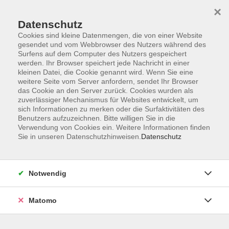
×
Datenschutz
Cookies sind kleine Datenmengen, die von einer Website
gesendet und vom Webbrowser des Nutzers während des
Surfens auf dem Computer des Nutzers gespeichert
Zum Hauptinhalt springen
werden. Ihr Browser speichert jede Nachricht in einer
kleinen Datei, die Cookie genannt wird. Wenn Sie eine
weitere Seite vom Server anfordern, sendet Ihr Browser
Der Kurs konnte nicht gefunden werden.
das Cookie an den Server zurück. Cookies wurden als
zuverlässiger Mechanismus für Websites entwickelt, um
sich Informationen zu merken oder die Surfaktivitäten des
Benutzers aufzuzeichnen. Bitte willigen Sie in die
Verwendung von Cookies ein. Weitere Informationen finden
Sie in unseren Datenschutzhinweisen.
Datenschutz
Barrierefreiheitserklärung
AGB
Datenschutzerklärung
Notwendig
Widerrufsbelehrung
Impressum
Matomo
Widerruf