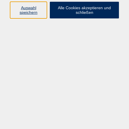
Auswahl
Alle Cookies akzeptieren und
Programm
speichern
schließen
Kultur & Gesellschaft
Kreatives & Freizeit
Gesundheit
Sprachen
Beruf
Meisterschule
Junge VHS
Internationale Projekte
Inhalte
Startseite