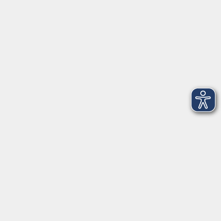
Telefon: 09971 8501-0
Fax: 09971 8501-30
Öffnungszeiten
VHS
Montag bis Donnerstag
08:00 - 12:00
13:00 - 16:00
Freitag
08:00 - 14:00
Anmeldung für
Deutschkurse und Prüfungen:
Dienstag bis Donnerstag:
8:00-13:00
14:00-16:00