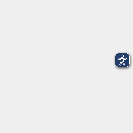
Telefon: 09971 8501-0
Fax: 09971 8501-30
Öffnungszeiten
VHS
Montag bis Donnerstag
08:00 - 12:00
13:00 - 16:00
Freitag
08:00 - 14:00
Anmeldung für
Deutschkurse und Prüfungen:
Dienstag bis Donnerstag:
8:00-13:00
14:00-16:00