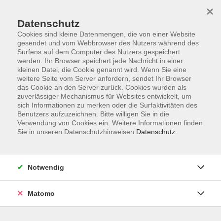
×
Datenschutz
Cookies sind kleine Datenmengen, die von einer Website
gesendet und vom Webbrowser des Nutzers während des
Surfens auf dem Computer des Nutzers gespeichert
Zum Hauptinhalt springen
werden. Ihr Browser speichert jede Nachricht in einer
kleinen Datei, die Cookie genannt wird. Wenn Sie eine
weitere Seite vom Server anfordern, sendet Ihr Browser
Der Kurs konnte nicht gefunden werden.
das Cookie an den Server zurück. Cookies wurden als
zuverlässiger Mechanismus für Websites entwickelt, um
sich Informationen zu merken oder die Surfaktivitäten des
Benutzers aufzuzeichnen. Bitte willigen Sie in die
Verwendung von Cookies ein. Weitere Informationen finden
Sie in unseren Datenschutzhinweisen.
Datenschutz
Barrierefreiheitserklärung
AGB
Datenschutzerklärung
Notwendig
Widerrufsbelehrung
Impressum
Matomo
Widerruf