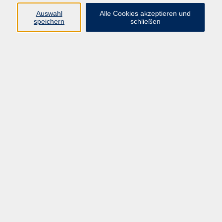
Auswahl
Alle Cookies akzeptieren und
Programm
speichern
schließen
Kultur & Gesellschaft
Kreatives & Freizeit
Gesundheit
Sprachen
Beruf
Meisterschule
Junge VHS
Internationale Projekte
Inhalte
Startseite