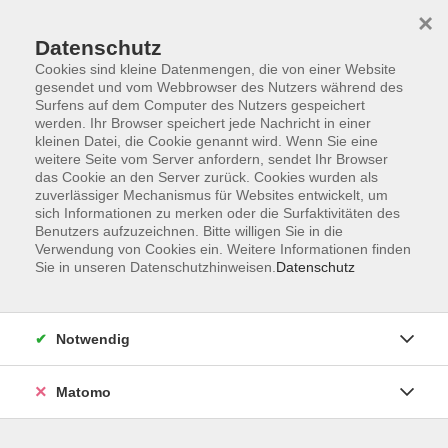
×
Datenschutz
Cookies sind kleine Datenmengen, die von einer Website
gesendet und vom Webbrowser des Nutzers während des
Surfens auf dem Computer des Nutzers gespeichert
Zum Hauptinhalt springen
werden. Ihr Browser speichert jede Nachricht in einer
kleinen Datei, die Cookie genannt wird. Wenn Sie eine
weitere Seite vom Server anfordern, sendet Ihr Browser
Der Kurs konnte nicht gefunden werden.
das Cookie an den Server zurück. Cookies wurden als
zuverlässiger Mechanismus für Websites entwickelt, um
sich Informationen zu merken oder die Surfaktivitäten des
Benutzers aufzuzeichnen. Bitte willigen Sie in die
Verwendung von Cookies ein. Weitere Informationen finden
Sie in unseren Datenschutzhinweisen.
Datenschutz
Barrierefreiheitserklärung
AGB
Datenschutzerklärung
Notwendig
Widerrufsbelehrung
Impressum
Matomo
Widerruf