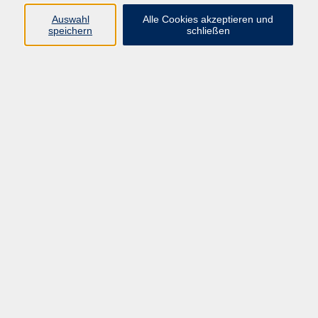
Auswahl
Alle Cookies akzeptieren und
Programm
speichern
schließen
Kultur & Gesellschaft
Kreatives & Freizeit
Gesundheit
Sprachen
Beruf
Meisterschule
Junge VHS
Internationale Projekte
Inhalte
Startseite