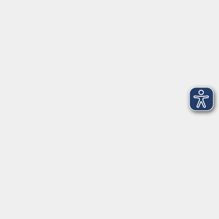
Telefon: 09971 8501-0
Fax: 09971 8501-30
Öffnungszeiten
VHS
Montag bis Donnerstag
08:00 - 12:00
13:00 - 16:00
Freitag
08:00 - 14:00
Anmeldung für
Deutschkurse und Prüfungen:
Dienstag bis Donnerstag:
8:00-13:00
14:00-16:00