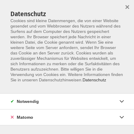
×
Datenschutz
Cookies sind kleine Datenmengen, die von einer Website
gesendet und vom Webbrowser des Nutzers während des
Surfens auf dem Computer des Nutzers gespeichert
Zum Hauptinhalt springen
werden. Ihr Browser speichert jede Nachricht in einer
kleinen Datei, die Cookie genannt wird. Wenn Sie eine
weitere Seite vom Server anfordern, sendet Ihr Browser
Der Kurs konnte nicht gefunden werden.
das Cookie an den Server zurück. Cookies wurden als
zuverlässiger Mechanismus für Websites entwickelt, um
sich Informationen zu merken oder die Surfaktivitäten des
Benutzers aufzuzeichnen. Bitte willigen Sie in die
Verwendung von Cookies ein. Weitere Informationen finden
Barrierefreiheitserklärung
Sie in unseren Datenschutzhinweisen.
Datenschutz
AGB
Datenschutzerklärung
Notwendig
Widerrufsbelehrung
Impressum
Matomo
Widerruf