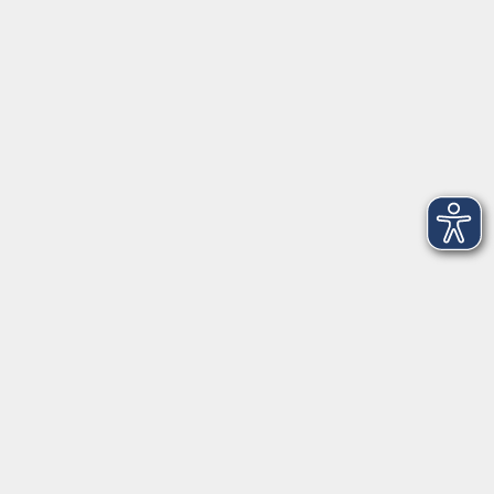
Telefon: 09971 8501-0
Fax: 09971 8501-30
Öffnungszeiten
VHS
Montag bis Donnerstag
08:00 - 12:00
13:00 - 16:00
Freitag
08:00 - 14:00
Anmeldung für
Deutschkurse und Prüfungen:
Dienstag bis Donnerstag:
8:00-13:00
14:00-16:00