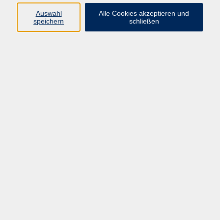
Auswahl
Alle Cookies akzeptieren und
Programm
speichern
schließen
Kultur & Gesellschaft
Kreatives & Freizeit
Gesundheit
Sprachen
Beruf
Meisterschule
Junge VHS
Internationale Projekte
Inhalte
Startseite