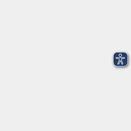
Telefon: 09971 8501-0
Fax: 09971 8501-30
Öffnungszeiten
VHS
Montag bis Donnerstag
08:00 - 12:00
13:00 - 16:00
Freitag
08:00 - 14:00
Anmeldung für
Deutschkurse und Prüfungen:
Dienstag bis Donnerstag:
8:00-13:00
14:00-16:00