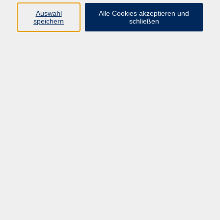
Auswahl
Alle Cookies akzeptieren und
Programm
speichern
schließen
Kultur & Gesellschaft
Kreatives & Freizeit
Gesundheit
Sprachen
Beruf
Meisterschule
Junge VHS
Internationale Projekte
Inhalte
Startseite