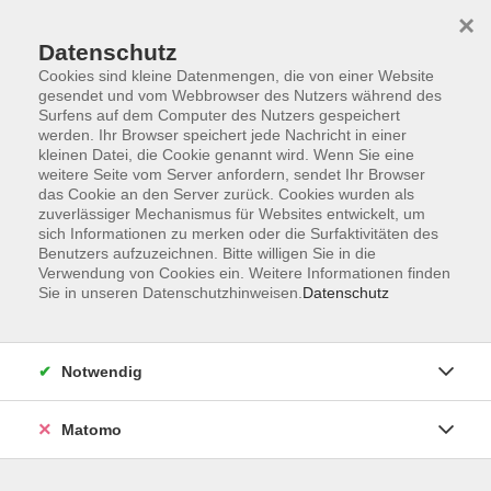
×
Datenschutz
Cookies sind kleine Datenmengen, die von einer Website
gesendet und vom Webbrowser des Nutzers während des
Surfens auf dem Computer des Nutzers gespeichert
Zum Hauptinhalt springen
werden. Ihr Browser speichert jede Nachricht in einer
kleinen Datei, die Cookie genannt wird. Wenn Sie eine
weitere Seite vom Server anfordern, sendet Ihr Browser
Der Kurs konnte nicht gefunden werden.
das Cookie an den Server zurück. Cookies wurden als
zuverlässiger Mechanismus für Websites entwickelt, um
sich Informationen zu merken oder die Surfaktivitäten des
Benutzers aufzuzeichnen. Bitte willigen Sie in die
Verwendung von Cookies ein. Weitere Informationen finden
Sie in unseren Datenschutzhinweisen.
Datenschutz
Barrierefreiheitserklärung
AGB
Datenschutzerklärung
Notwendig
Widerrufsbelehrung
Impressum
Matomo
Widerruf