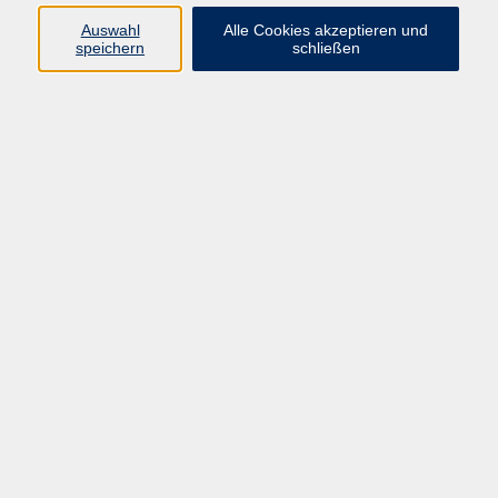
Auswahl
Alle Cookies akzeptieren und
Programm
speichern
schließen
Kultur & Gesellschaft
Kreatives & Freizeit
Gesundheit
Sprachen
Beruf
Meisterschule
Junge VHS
Internationale Projekte
Inhalte
Startseite