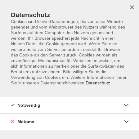
×
Datenschutz
Cookies sind kleine Datenmengen, die von einer Website
gesendet und vom Webbrowser des Nutzers während des
Surfens auf dem Computer des Nutzers gespeichert
Zum Hauptinhalt springen
werden. Ihr Browser speichert jede Nachricht in einer
kleinen Datei, die Cookie genannt wird. Wenn Sie eine
weitere Seite vom Server anfordern, sendet Ihr Browser
Der Kurs konnte nicht gefunden werden.
das Cookie an den Server zurück. Cookies wurden als
zuverlässiger Mechanismus für Websites entwickelt, um
sich Informationen zu merken oder die Surfaktivitäten des
Benutzers aufzuzeichnen. Bitte willigen Sie in die
Verwendung von Cookies ein. Weitere Informationen finden
Sie in unseren Datenschutzhinweisen.
Datenschutz
Barrierefreiheitserklärung
AGB
Datenschutzerklärung
Notwendig
Widerrufsbelehrung
Impressum
Matomo
Widerruf