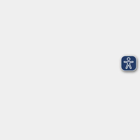
Telefon: 09971 8501-0
Fax: 09971 8501-30
Öffnungszeiten
VHS
Montag bis Donnerstag
08:00 - 12:00
13:00 - 16:00
Freitag
08:00 - 14:00
Anmeldung für
Deutschkurse und Prüfungen:
Dienstag bis Donnerstag:
8:00-13:00
14:00-16:00