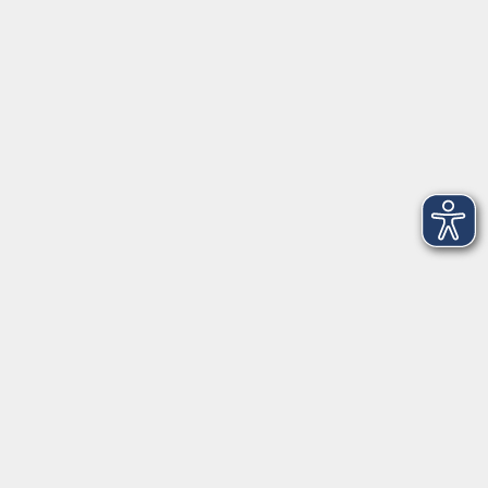
Telefon: 09971 8501-0
Fax: 09971 8501-30
Öffnungszeiten
VHS
Montag bis Donnerstag
08:00 - 12:00
13:00 - 16:00
Freitag
08:00 - 14:00
Anmeldung für
Deutschkurse und Prüfungen:
Dienstag bis Donnerstag:
8:00-13:00
14:00-16:00