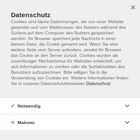
×
Datenschutz
Cookies sind kleine Datenmengen, die von einer Website
gesendet und vom Webbrowser des Nutzers während des
Surfens auf dem Computer des Nutzers gespeichert
Zum Hauptinhalt springen
werden. Ihr Browser speichert jede Nachricht in einer
kleinen Datei, die Cookie genannt wird. Wenn Sie eine
weitere Seite vom Server anfordern, sendet Ihr Browser
Der Kurs konnte nicht gefunden werden.
das Cookie an den Server zurück. Cookies wurden als
zuverlässiger Mechanismus für Websites entwickelt, um
sich Informationen zu merken oder die Surfaktivitäten des
Benutzers aufzuzeichnen. Bitte willigen Sie in die
Verwendung von Cookies ein. Weitere Informationen finden
Sie in unseren Datenschutzhinweisen.
Datenschutz
Barrierefreiheitserklärung
AGB
Datenschutzerklärung
Notwendig
Widerrufsbelehrung
Impressum
Matomo
Widerruf