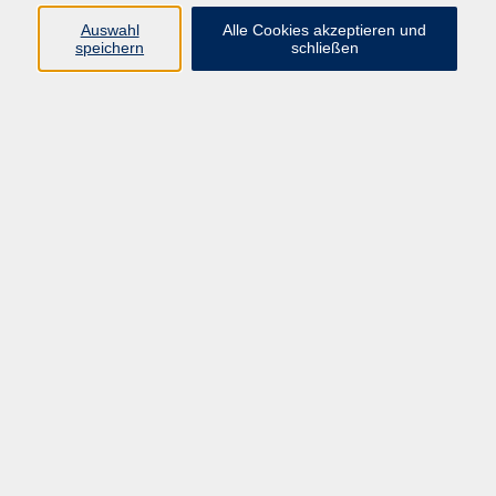
Auswahl
Alle Cookies akzeptieren und
Programm
speichern
schließen
Kultur & Gesellschaft
Kreatives & Freizeit
Gesundheit
Sprachen
Beruf
Meisterschule
Junge VHS
Internationale Projekte
Inhalte
Startseite