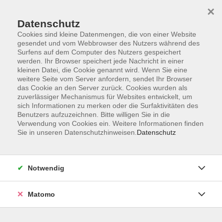
×
Datenschutz
Cookies sind kleine Datenmengen, die von einer Website
gesendet und vom Webbrowser des Nutzers während des
Surfens auf dem Computer des Nutzers gespeichert
Zum Hauptinhalt springen
werden. Ihr Browser speichert jede Nachricht in einer
kleinen Datei, die Cookie genannt wird. Wenn Sie eine
weitere Seite vom Server anfordern, sendet Ihr Browser
Der Kurs konnte nicht gefunden werden.
das Cookie an den Server zurück. Cookies wurden als
zuverlässiger Mechanismus für Websites entwickelt, um
sich Informationen zu merken oder die Surfaktivitäten des
Benutzers aufzuzeichnen. Bitte willigen Sie in die
Verwendung von Cookies ein. Weitere Informationen finden
Sie in unseren Datenschutzhinweisen.
Datenschutz
Barrierefreiheitserklärung
AGB
Datenschutzerklärung
Notwendig
Widerrufsbelehrung
Impressum
Matomo
Widerruf