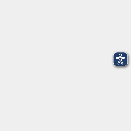
Telefon: 09971 8501-0
Fax: 09971 8501-30
Öffnungszeiten
VHS
Montag bis Donnerstag
08:00 - 12:00
13:00 - 16:00
Freitag
08:00 - 14:00
Anmeldung für
Deutschkurse und Prüfungen:
Dienstag bis Donnerstag:
8:00-13:00
14:00-16:00