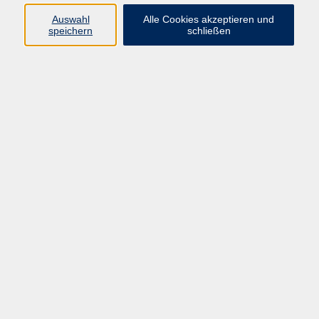
Auswahl
Alle Cookies akzeptieren und
Programm
speichern
schließen
Kultur & Gesellschaft
Kreatives & Freizeit
Gesundheit
Sprachen
Beruf
Meisterschule
Junge VHS
Internationale Projekte
Inhalte
Startseite