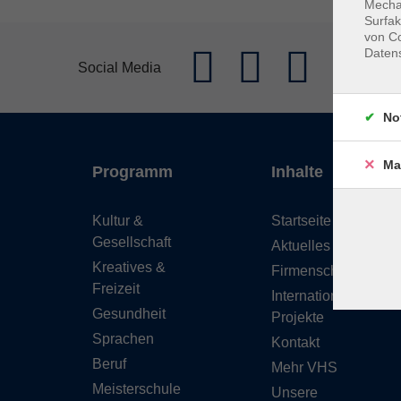
Mechan
Surfak
von Co
Daten
Social Media
No
Ma
Programm
Inhalte
Kultur &
Startseite
Gesellschaft
Aktuelles
Kreatives &
Firmenschulungen
Freizeit
Internationale
Gesundheit
Projekte
Sprachen
Kontakt
Beruf
Mehr VHS
Meisterschule
Unsere