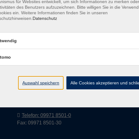
ismus für Websites entwickelt, um sich Informationen zu merken oder
tivitäten des Benutzers aufzuzeichnen. Bitte willigen Sie in die Verwen
okies ein. Weitere Informationen finden Sie in unseren
schutzhinweisen.
Datenschutz
Barrierefreiheitserklärung
AGB
Datenschutzerkl
twendig
tomo
Volkshochschule im Landkreis Cham
e.V.
Auswahl speichern
Alle Cookies akzeptieren und schl
Pfarrer-Seidl-Str. 1
93413 Cham
info@vhs-cham.de
Telefon: 09971 8501-0
Fax: 09971 8501-30