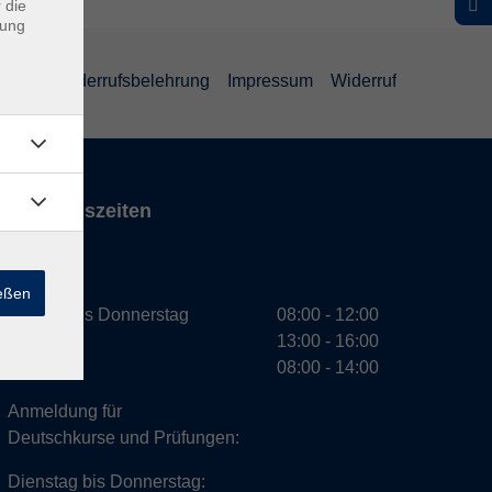
 die
dung
ärung
Widerrufsbelehrung
Impressum
Widerruf
Öffnungszeiten
VHS
ießen
Montag bis Donnerstag
08:00 - 12:00
13:00 - 16:00
Freitag
08:00 - 14:00
Anmeldung für
Deutschkurse und Prüfungen:
Dienstag bis Donnerstag: