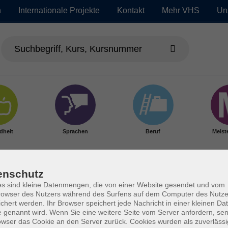
n
Internationale Projekte
Kontakt
Mehr VHS
Un
dheit
Sprachen
Beruf
Meist
enschutz
s sind kleine Datenmengen, die von einer Website gesendet und vom
owser des Nutzers während des Surfens auf dem Computer des Nutze
chert werden. Ihr Browser speichert jede Nachricht in einer kleinen Dat
 genannt wird. Wenn Sie eine weitere Seite vom Server anfordern, se
owser das Cookie an den Server zurück. Cookies wurden als zuverlässi