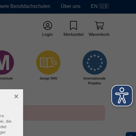
sere Berufsfachschulen
Über uns
EN 🇬🇧
Login
Merkzettel
Warenkorb
erschule
Junge VHS
Internationale
Projekte
×
rs
ei, die
ndet
ger