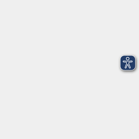
Telefon: 09971 8501-0
Fax: 09971 8501-30
Öffnungszeiten
VHS
Montag bis Donnerstag
08:00 - 12:00
13:00 - 16:00
Freitag
08:00 - 14:00
Anmeldung für
Deutschkurse und Prüfungen:
Dienstag bis Donnerstag:
8:00-13:00
14:00-16:00