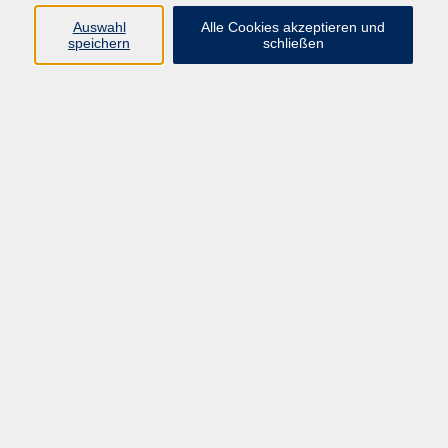
Auswahl
Alle Cookies akzeptieren und
Programm
speichern
schließen
Kultur & Gesellschaft
Kreatives & Freizeit
Gesundheit
Sprachen
Beruf
Meisterschule
Junge VHS
Internationale Projekte
Inhalte
Startseite