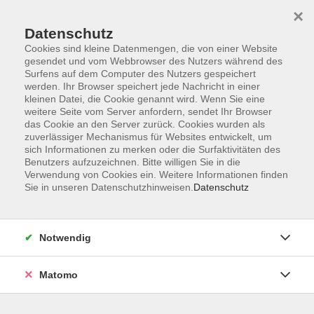
×
Datenschutz
Cookies sind kleine Datenmengen, die von einer Website
gesendet und vom Webbrowser des Nutzers während des
Surfens auf dem Computer des Nutzers gespeichert
Zum Hauptinhalt springen
werden. Ihr Browser speichert jede Nachricht in einer
kleinen Datei, die Cookie genannt wird. Wenn Sie eine
weitere Seite vom Server anfordern, sendet Ihr Browser
Der Kurs konnte nicht gefunden werden.
das Cookie an den Server zurück. Cookies wurden als
zuverlässiger Mechanismus für Websites entwickelt, um
sich Informationen zu merken oder die Surfaktivitäten des
Benutzers aufzuzeichnen. Bitte willigen Sie in die
Verwendung von Cookies ein. Weitere Informationen finden
Sie in unseren Datenschutzhinweisen.
Datenschutz
Barrierefreiheitserklärung
AGB
Datenschutzerklärung
Notwendig
Widerrufsbelehrung
Impressum
Matomo
Widerruf