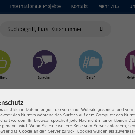
Internationale Projekte
Kontakt
Mehr VHS
Un
heit
Sprachen
Beruf
Meist
enschutz
s sind kleine Datenmengen, die von einer Website gesendet und vom
owser des Nutzers während des Surfens auf dem Computer des Nutze
chert werden. Ihr Browser speichert jede Nachricht in einer kleinen Dat
 genannt wird. Wenn Sie eine weitere Seite vom Server anfordern, se
owser das Cookie an den Server zurück. Cookies wurden als zuverlässi