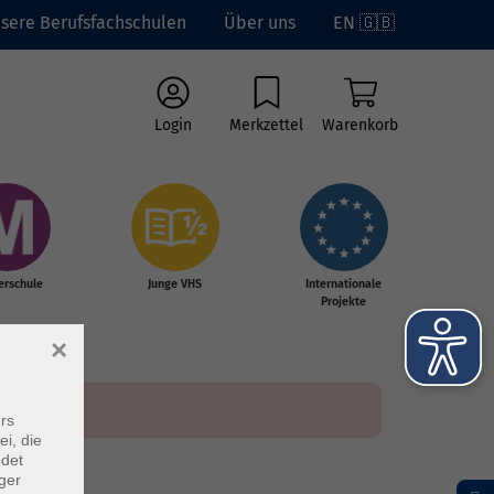
sere Berufsfachschulen
Über uns
EN 🇬🇧
Login
Merkzettel
Warenkorb
erschule
Junge VHS
Internationale
Projekte
×
rs
ei, die
ndet
ger