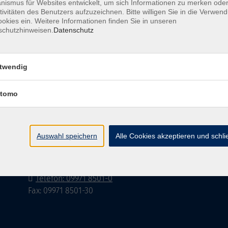
ismus für Websites entwickelt, um sich Informationen zu merken oder
tivitäten des Benutzers aufzuzeichnen. Bitte willigen Sie in die Verwen
okies ein. Weitere Informationen finden Sie in unseren
schutzhinweisen.
Datenschutz
Barrierefreiheitserklärung
AGB
Datenschutzerklä
twendig
tomo
Volkshochschule im Landkreis Cham e.V.
Pfarrer-Seidl-Str. 1
Auswahl speichern
Alle Cookies akzeptieren und schl
93413 Cham
info@vhs-cham.de
Telefon: 09971 8501-0
Fax: 09971 8501-30