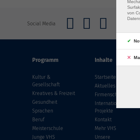
Mechan
Surfak
von Co
Daten
Social Media
No
Ma
Programm
Inhalte
Kultur &
Startseite
Gesellschaft
Aktuelles
Kreatives & Freizeit
Firmenschulungen
Gesundheit
Internationale
Sprachen
Projekte
Beruf
Kontakt
Meisterschule
Mehr VHS
Junge VHS
Unsere