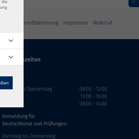
 die
dung
rung
Widerrufsbelehrung
Impressum
Widerruf
Öffnungszeiten
VHS
ießen
Montag bis Donnerstag
08:00 - 12:00
13:00 - 16:00
Freitag
08:00 - 14:00
Anmeldung für
Deutschkurse und Prüfungen:
Dienstag bis Donnerstag: