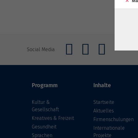
Ma
Social Media
Programm
Inhalte
Kultur &
Startseite
Gesellschaft
Aktuelles
Kreatives & Freizeit
Firmenschulungen
Gesundheit
Internationale
Sprachen
Projekte