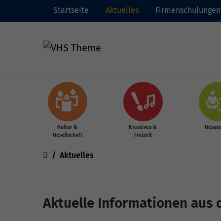
Startseite
Aktuelles
Firmenschulungen
Zum Hauptinhalt springen
Kultur &
Kreatives &
Gesund
Gesellschaft
Freizeit
Sie sind hier:
Aktuelles
Aktuelle Informationen aus 