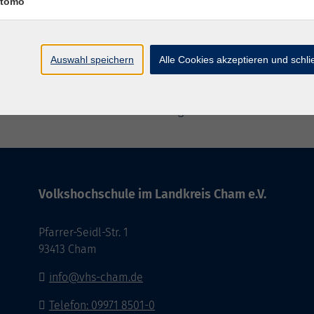
tomo
Auswahl speichern
Alle Cookies akzeptieren und schl
Barrierefreiheitserklärung
AGB
Datenschutzerklä
Volkshochschule im Landkreis Cham e.V.
Pfarrer-Seidl-Str. 1
93413 Cham
info@vhs-cham.de
Telefon: 09971 8501-0