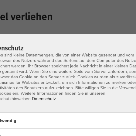
el verliehen
 Jankowski den EITA Award 2025 im Bereich
n. Wir freuen uns sehr über diese
enschutz
ojekt SPACE (Seniors Perceive A Common
s sind kleine Datenmengen, die von einer Website gesendet und vom
owser des Nutzers während des Surfens auf dem Computer des Nutze
 Engagement der Lehrkräfte, die Senioren
chert werden. Ihr Browser speichert jede Nachricht in einer kleinen Dat
 genannt wird. Wenn Sie eine weitere Seite vom Server anfordern, se
ndern Deutschland, Spanien, Bulgarien,
owser das Cookie an den Server zurück. Cookies wurden als zuverlässi
e vermittelt und sie zu aktiven
ismus für Websites entwickelt, um sich Informationen zu merken oder
tivitäten des Benutzers aufzuzeichnen. Bitte willigen Sie in die Verwen
n gemacht haben.
okies ein. Weitere Informationen finden Sie in unseren
schutzhinweisen.
Datenschutz
twendig