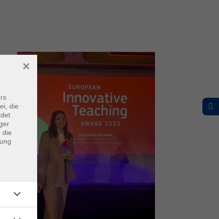
×
rs
ei, die
ndet
ger
 die
dung