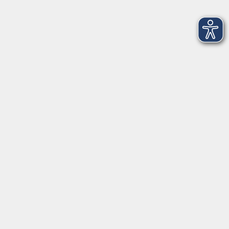
Zweitschriftlerner-Integrationskurs 165 Modul 8
Fr. 07.05.2027 08:15
Cham
Online-Seminar: Professionelles On- und
Offboarding
Mo. 10.05.2027 09:00
Online
Fußzonenmassage
Mi. 12.05.2027 08:00
Bad Kötzting