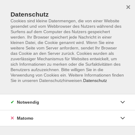
×
Datenschutz
Cookies sind kleine Datenmengen, die von einer Website
gesendet und vom Webbrowser des Nutzers während des
Surfens auf dem Computer des Nutzers gespeichert
Zum Hauptinhalt springen
werden. Ihr Browser speichert jede Nachricht in einer
kleinen Datei, die Cookie genannt wird. Wenn Sie eine
weitere Seite vom Server anfordern, sendet Ihr Browser
das Cookie an den Server zurück. Cookies wurden als
zuverlässiger Mechanismus für Websites entwickelt, um
sich Informationen zu merken oder die Surfaktivitäten des
Benutzers aufzuzeichnen. Bitte willigen Sie in die
Ergebnisse filtern
Verwendung von Cookies ein. Weitere Informationen finden
Sie in unseren Datenschutzhinweisen.
Datenschutz
mehr laden
Notwendig
Zweitschriftlerner-Integrationskurs 165 Modul 4
Matomo
Di. 17.11.2026 08:15
Cham