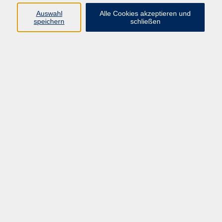
Auswahl
Alle Cookies akzeptieren und
speichern
schließen
Auftritt und Wirkung mit Videotraining -
Workshop: Souverän und stilsicher als
Führungskraft
Di. 17.11.2026 09:00
Bad Kötzting
Orientierungskurs 155
Mi. 18.11.2026 08:30
Cham
Online-Seminar: Gesprächskompetenz –