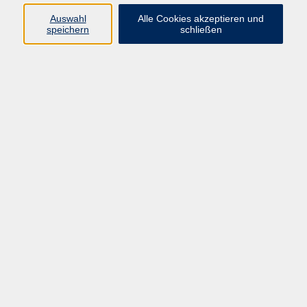
Auswahl
Alle Cookies akzeptieren und
Reha-Sport Bad Kötzting Wassergymnastik 1
speichern
schließen
Do. 02.10.2025 16:00
Reha-Sport Bad Kötzting Wassergymnastik 2
Do. 02.10.2025 17:00
Reha-Sport Lohberg Trockengymnastik
Do. 02.10.2025 17:30
Lohberg