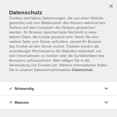
×
Datenschutz
Cookies sind kleine Datenmengen, die von einer Website
gesendet und vom Webbrowser des Nutzers während des
Surfens auf dem Computer des Nutzers gespeichert
Zum Hauptinhalt springen
werden. Ihr Browser speichert jede Nachricht in einer
kleinen Datei, die Cookie genannt wird. Wenn Sie eine
weitere Seite vom Server anfordern, sendet Ihr Browser
das Cookie an den Server zurück. Cookies wurden als
zuverlässiger Mechanismus für Websites entwickelt, um
sich Informationen zu merken oder die Surfaktivitäten des
Benutzers aufzuzeichnen. Bitte willigen Sie in die
Ergebnisse filtern
Verwendung von Cookies ein. Weitere Informationen finden
Sie in unseren Datenschutzhinweisen.
Datenschutz
Reha-Sport Cham Lungensport
Notwendig
Do. 02.10.2025 10:00
Cham
Matomo