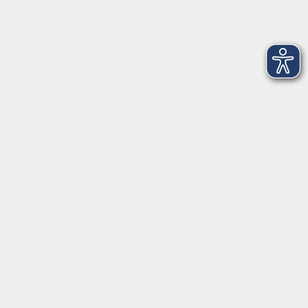
Impressum
Widerruf
Programm
Kultur & Gesellschaft
Kreatives & Freizeit
Gesundheit
Sprachen
Beruf
Meisterschule
Junge VHS
Internationale Projekte