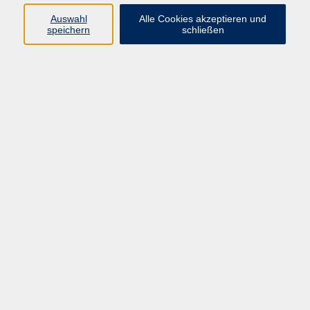
Ergebnisse filtern
Auswahl
Alle Cookies akzeptieren und
speichern
schließen
Deutsch A1.1 - Samstagskurs
Sa. 19.09.2026 10:30
Cham
Barrierefreiheitserklärung
AGB
Datenschutzerklärung
Widerrufsbelehrung