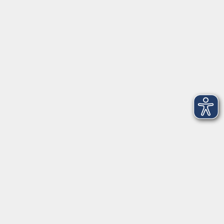
93413 Cham
info@vhs-cham.de
Telefon: 09971 8501-0
Fax: 09971 8501-30
Öffnungszeiten
VHS
Montag bis Donnerstag
08:00 - 12:00
13:00 - 16:00
Freitag
08:00 - 14:00
Anmeldung für
Deutschkurse und Prüfungen: