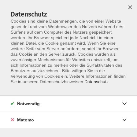
×
Datenschutz
Cookies sind kleine Datenmengen, die von einer Website
gesendet und vom Webbrowser des Nutzers während des
Surfens auf dem Computer des Nutzers gespeichert
Zum Hauptinhalt springen
werden. Ihr Browser speichert jede Nachricht in einer
kleinen Datei, die Cookie genannt wird. Wenn Sie eine
weitere Seite vom Server anfordern, sendet Ihr Browser
Der Kurs konnte nicht gefunden werden.
das Cookie an den Server zurück. Cookies wurden als
zuverlässiger Mechanismus für Websites entwickelt, um
sich Informationen zu merken oder die Surfaktivitäten des
Benutzers aufzuzeichnen. Bitte willigen Sie in die
Verwendung von Cookies ein. Weitere Informationen finden
Barrierefreiheitserklärung
Sie in unseren Datenschutzhinweisen.
Datenschutz
AGB
Datenschutzerklärung
Notwendig
Widerrufsbelehrung
Impressum
Matomo
Widerruf