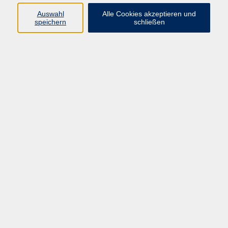
Auswahl
Alle Cookies akzeptieren und
Programm
speichern
schließen
Kultur & Gesellschaft
Kreatives & Freizeit
Gesundheit
Sprachen
Beruf
Meisterschule
Junge VHS
Internationale Projekte
Inhalte
Startseite