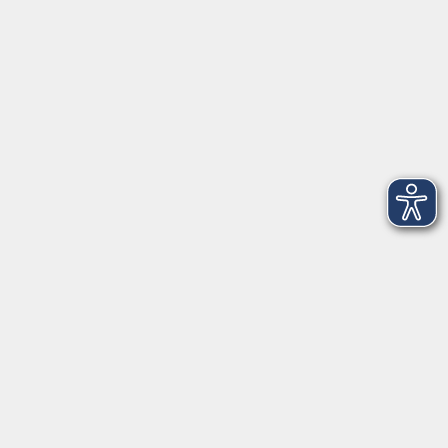
Telefon: 09971 8501-0
Fax: 09971 8501-30
Öffnungszeiten
VHS
Montag bis Donnerstag
08:00 - 12:00
13:00 - 16:00
Freitag
08:00 - 14:00
Anmeldung für
Deutschkurse und Prüfungen:
Dienstag bis Donnerstag:
8:00-13:00
14:00-16:00