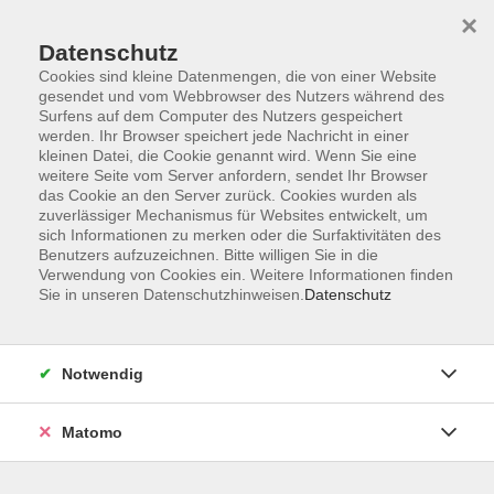
×
Datenschutz
Cookies sind kleine Datenmengen, die von einer Website
gesendet und vom Webbrowser des Nutzers während des
Surfens auf dem Computer des Nutzers gespeichert
Zum Hauptinhalt springen
werden. Ihr Browser speichert jede Nachricht in einer
kleinen Datei, die Cookie genannt wird. Wenn Sie eine
weitere Seite vom Server anfordern, sendet Ihr Browser
Der Kurs konnte nicht gefunden werden.
das Cookie an den Server zurück. Cookies wurden als
zuverlässiger Mechanismus für Websites entwickelt, um
sich Informationen zu merken oder die Surfaktivitäten des
Benutzers aufzuzeichnen. Bitte willigen Sie in die
Verwendung von Cookies ein. Weitere Informationen finden
Sie in unseren Datenschutzhinweisen.
Datenschutz
Barrierefreiheitserklärung
AGB
Datenschutzerklärung
Notwendig
Widerrufsbelehrung
Impressum
Matomo
Widerruf