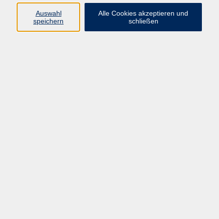
Auswahl
Alle Cookies akzeptieren und
Programm
speichern
schließen
Kultur & Gesellschaft
Kreatives & Freizeit
Gesundheit
Sprachen
Beruf
Meisterschule
Junge VHS
Internationale Projekte
Inhalte
Startseite