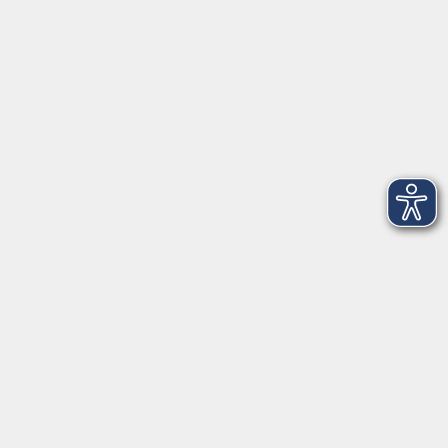
Telefon: 09971 8501-0
Fax: 09971 8501-30
Öffnungszeiten
VHS
Montag bis Donnerstag
08:00 - 12:00
13:00 - 16:00
Freitag
08:00 - 14:00
Anmeldung für
Deutschkurse und Prüfungen:
Dienstag bis Donnerstag:
8:00-13:00
14:00-16:00