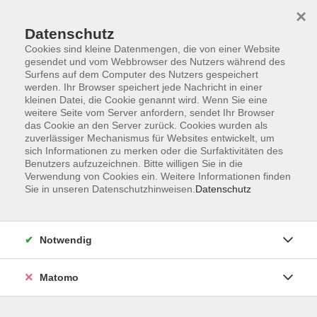
×
Datenschutz
Cookies sind kleine Datenmengen, die von einer Website
gesendet und vom Webbrowser des Nutzers während des
Surfens auf dem Computer des Nutzers gespeichert
Zum Hauptinhalt springen
werden. Ihr Browser speichert jede Nachricht in einer
kleinen Datei, die Cookie genannt wird. Wenn Sie eine
weitere Seite vom Server anfordern, sendet Ihr Browser
Der Kurs konnte nicht gefunden werden.
das Cookie an den Server zurück. Cookies wurden als
zuverlässiger Mechanismus für Websites entwickelt, um
sich Informationen zu merken oder die Surfaktivitäten des
Benutzers aufzuzeichnen. Bitte willigen Sie in die
Verwendung von Cookies ein. Weitere Informationen finden
Sie in unseren Datenschutzhinweisen.
Datenschutz
Barrierefreiheitserklärung
AGB
Datenschutzerklärung
Notwendig
Widerrufsbelehrung
Impressum
Matomo
Widerruf