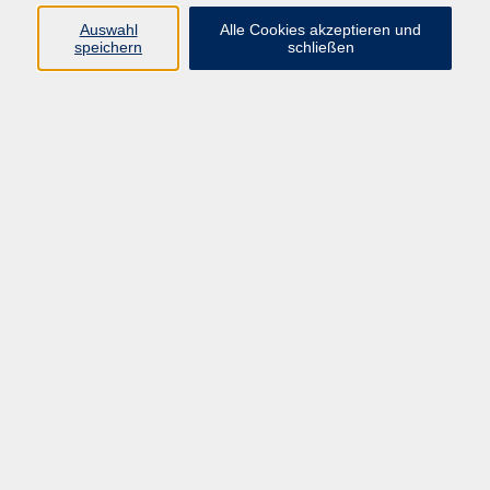
Auswahl
Alle Cookies akzeptieren und
Programm
speichern
schließen
Kultur & Gesellschaft
Kreatives & Freizeit
Gesundheit
Sprachen
Beruf
Meisterschule
Junge VHS
Internationale Projekte
Inhalte
Startseite