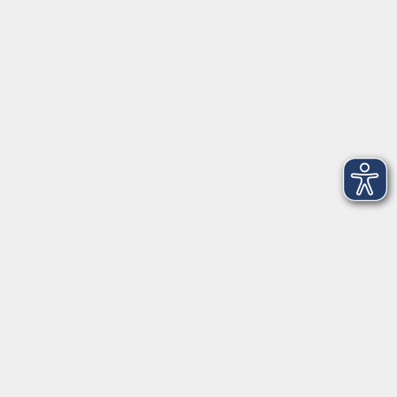
Telefon: 09971 8501-0
Fax: 09971 8501-30
Öffnungszeiten
VHS
Montag bis Donnerstag
08:00 - 12:00
13:00 - 16:00
Freitag
08:00 - 14:00
Anmeldung für
Deutschkurse und Prüfungen:
Dienstag bis Donnerstag:
8:00-13:00
14:00-16:00