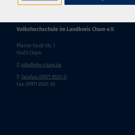
Volkshochschule im Landkreis Cham e.V.
Pfarrer-Seidl-Str. 1
93413 Cham
info@vhs-cham.de
Telefon: 09971 8501-0
Fax: 09971 8501-30