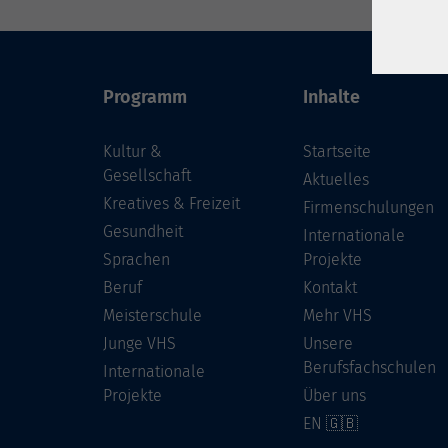
Programm
Inhalte
Kultur &
Startseite
Gesellschaft
Aktuelles
Kreatives & Freizeit
Firmenschulungen
Gesundheit
Internationale
Sprachen
Projekte
Beruf
Kontakt
Meisterschule
Mehr VHS
Junge VHS
Unsere
Berufsfachschulen
Internationale
Projekte
Über uns
EN 🇬🇧