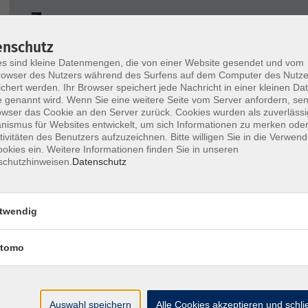
Zoom
enschutz
Wochentage
Tageszeit
s sind kleine Datenmengen, die von einer Website gesendet und vom
owser des Nutzers während des Surfens auf dem Computer des Nutze
chert werden. Ihr Browser speichert jede Nachricht in einer kleinen Dat
 genannt wird. Wenn Sie eine weitere Seite vom Server anfordern, se
nur buchbare
nur beginnende
owser das Cookie an den Server zurück. Cookies wurden als zuverlässi
ismus für Websites entwickelt, um sich Informationen zu merken oder
tivitäten des Benutzers aufzuzeichnen. Bitte willigen Sie in die Verwen
Keine passenden Kurse gefunden.
okies ein. Weitere Informationen finden Sie in unseren
schutzhinweisen.
Datenschutz
twendig
tomo
Barrierefreiheitserklärung
AGB
Datenschutzerklä
Auswahl speichern
Alle Cookies akzeptieren und schl