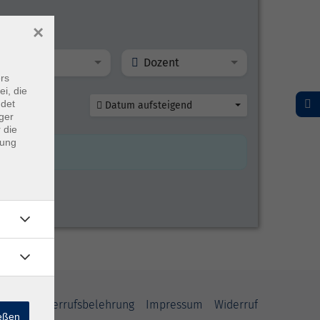
×
Ort
Dozent
rs
ei, die
ndet
Datum aufsteigend
ger
 die
dung
rung
Widerrufsbelehrung
Impressum
Widerruf
ießen