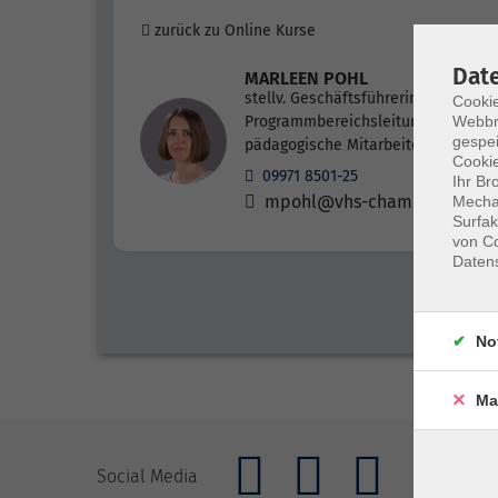
zurück zu Online Kurse
Dat
MARLEEN POHL
stellv. Geschäftsführerin,
Cookie
Webbr
Programmbereichsleitung Beruf,
gespei
pädagogische Mitarbeiterin
Cookie
09971 8501-25
Ihr Br
mpohl@vhs-cham.de
Mechan
Surfak
von Co
Daten
No
Ma
Social Media