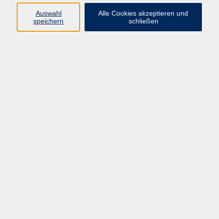
pädagogische Mitarbeiterin
Auswahl
Alle Cookies akzeptieren und
09971 8501-25
speichern
schließen
mpohl@vhs-cham.de
Online Kurse
Ergebnisse filtern
Programmieren lernen mit Python - Online-
Seminar
Di. 06.10.2026 20:30
Online