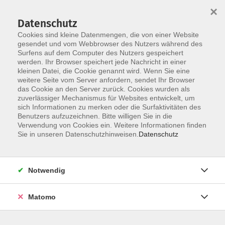
×
Datenschutz
Cookies sind kleine Datenmengen, die von einer Website
gesendet und vom Webbrowser des Nutzers während des
Surfens auf dem Computer des Nutzers gespeichert
Zum Hauptinhalt springen
werden. Ihr Browser speichert jede Nachricht in einer
kleinen Datei, die Cookie genannt wird. Wenn Sie eine
weitere Seite vom Server anfordern, sendet Ihr Browser
das Cookie an den Server zurück. Cookies wurden als
zuverlässiger Mechanismus für Websites entwickelt, um
sich Informationen zu merken oder die Surfaktivitäten des
Benutzers aufzuzeichnen. Bitte willigen Sie in die
Verwendung von Cookies ein. Weitere Informationen finden
Sie in unseren Datenschutzhinweisen.
Datenschutz
1 Kurs
Notwendig
zurück zu Online Kurse
Matomo
MARLEEN POHL
stellv. Geschäftsführerin,
Programmbereichsleitung Beruf,