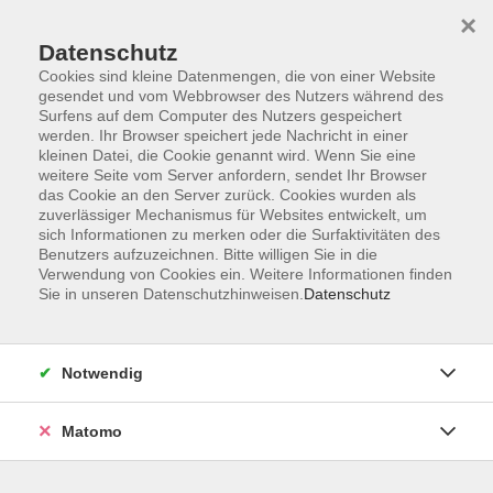
×
Datenschutz
Cookies sind kleine Datenmengen, die von einer Website
gesendet und vom Webbrowser des Nutzers während des
Surfens auf dem Computer des Nutzers gespeichert
Zum Hauptinhalt springen
werden. Ihr Browser speichert jede Nachricht in einer
kleinen Datei, die Cookie genannt wird. Wenn Sie eine
weitere Seite vom Server anfordern, sendet Ihr Browser
das Cookie an den Server zurück. Cookies wurden als
zuverlässiger Mechanismus für Websites entwickelt, um
sich Informationen zu merken oder die Surfaktivitäten des
Benutzers aufzuzeichnen. Bitte willigen Sie in die
Verwendung von Cookies ein. Weitere Informationen finden
Sie in unseren Datenschutzhinweisen.
Datenschutz
0 Kurse
Notwendig
zurück zu Online Kurse
Matomo
MARLEEN POHL
stellv. Geschäftsführerin,
Programmbereichsleitung Beruf,