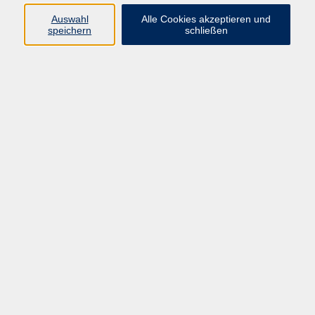
pädagogische Mitarbeiterin
Auswahl
Alle Cookies akzeptieren und
09971 8501-25
speichern
schließen
mpohl@vhs-cham.de
Geld Verdienen
Ergebnisse filtern
Keine passenden Kurse gefunden.
Barrierefreiheitserklärung
AGB