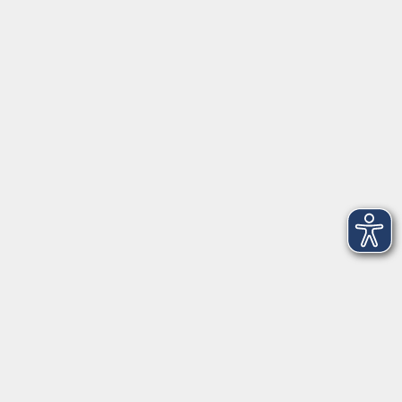
Pfarrer-Seidl-Str. 1
93413 Cham
info@vhs-cham.de
Telefon: 09971 8501-0
Fax: 09971 8501-30
Öffnungszeiten
VHS
Montag bis Donnerstag
08:00 - 12:00
13:00 - 16:00
Freitag
08:00 - 14:00
Anmeldung für