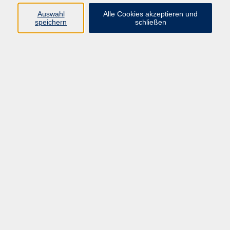
Ergebnisse filtern
Auswahl
Alle Cookies akzeptieren und
speichern
schließen
mehr laden
Keine passenden Kurse gefunden.
Barrierefreiheitserklärung
AGB
Datenschutzerklärung
Widerrufsbelehrung
Impressum
Widerruf