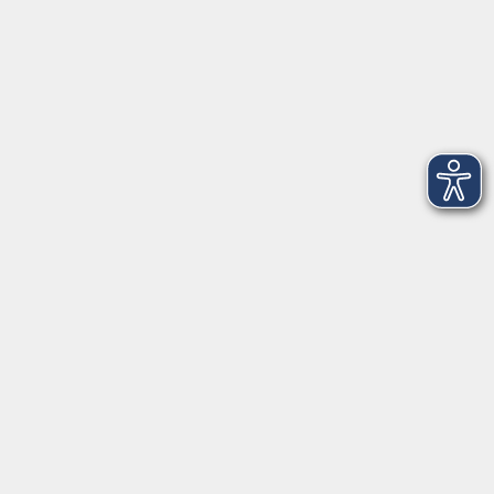
Telefon: 09971 8501-0
Fax: 09971 8501-30
Öffnungszeiten
VHS
Montag bis Donnerstag
08:00 - 12:00
13:00 - 16:00
Freitag
08:00 - 14:00
Anmeldung für
Deutschkurse und Prüfungen:
Dienstag bis Donnerstag:
8:00-13:00
14:00-16:00